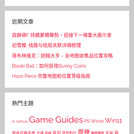
Search
近期文章
寂靜嶺F 持續累積聲勢，迎接下一場重大展示會
初雪樱: 线路与结局关联详细梳理
哥布林维克：窃贼大亨 – 全地图收集品位置攻略
Blade Ball：如何获得Bunny Coins
Haze Piece 完整地图和位置等级指南
熱門主題
Game Guides
Win11
PS
Win10
AI
AirPods
原神
妄
區別
使命召喚手遊
區別對比
天諭
光遇
剪映
嗶哩嗶哩