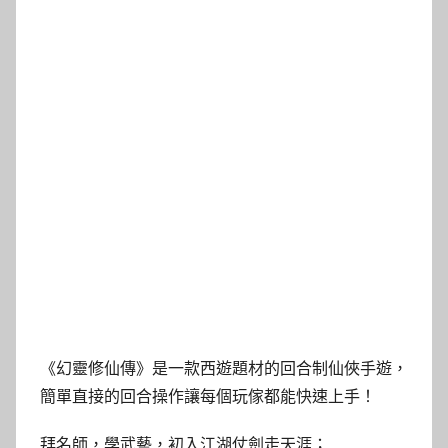
《幻靈修仙傳》是一款西遊題材的回合制仙俠手遊，
簡單直接的回合操作讓每個玩傢都能快速上手！
拜名師，學武藝，初入江湖仗劍走天涯；