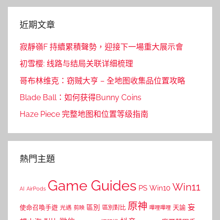
近期文章
寂靜嶺F 持續累積聲勢，迎接下一場重大展示會
初雪樱: 线路与结局关联详细梳理
哥布林维克：窃贼大亨 – 全地图收集品位置攻略
Blade Ball：如何获得Bunny Coins
Haze Piece 完整地图和位置等级指南
熱門主題
Game Guides
Win11
PS
Win10
AI
AirPods
原神
妄
區別
使命召喚手遊
區別對比
天諭
光遇
剪映
嗶哩嗶哩