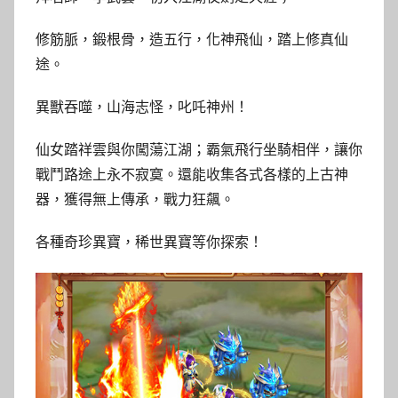
修筋脈，鍛根骨，造五行，化神飛仙，踏上修真仙
途。
異獸吞噬，山海志怪，叱吒神州！
仙女踏祥雲與你闖蕩江湖；霸氣飛行坐騎相伴，讓你
戰鬥路途上永不寂寞。還能收集各式各樣的上古神
器，獲得無上傳承，戰力狂飆。
各種奇珍異寶，稀世異寶等你探索！