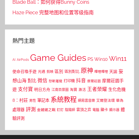
Blade Ball：如何获得Bunny Coins
Haze Piece 完整地图和位置等级指南
熱門主題
Game Guides
Win11
PS
Win10
AI
AirPods
原神
妄
區別
使命召喚手遊
區別對比
天諭
光遇
剪映
嗶哩嗶哩
微信
抖音
想山海
對比
摩爾莊園手
打印機
怒斬屠龍
摩爾莊園
支付寶
王者榮耀
遊
生化危機
明日方舟
江南百景圖
淘寶
激活
系統教程
8：村莊
筆記本
網易雲音樂
艾爾登法環
華為
男性
評測
體
處理器
顯卡
金鏟鏟之戰
雲頂之弈
釘釘
陰陽師
電腦
顯示器
驗評測