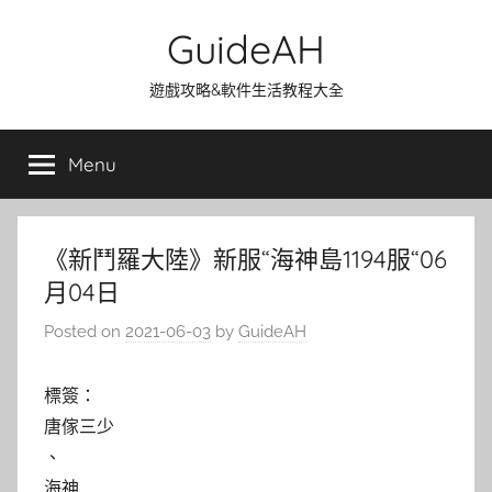
Skip
GuideAH
to
content
遊戲攻略&軟件生活教程大全
Menu
《新鬥羅大陸》新服“海神島1194服“06
月04日
Posted on
2021-06-03
by
GuideAH
標簽：
唐傢三少
、
海神