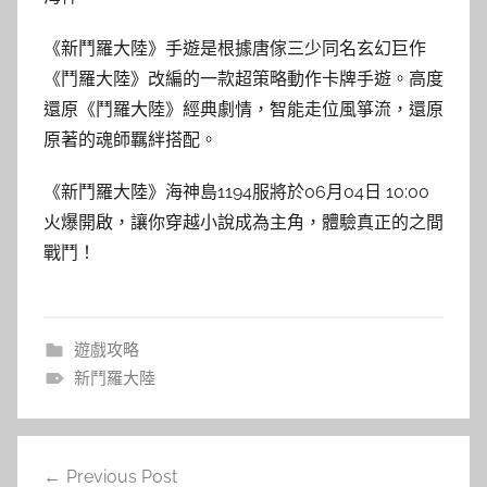
《新鬥羅大陸》手遊是根據唐傢三少同名玄幻巨作
《鬥羅大陸》改編的一款超策略動作卡牌手遊。高度
還原《鬥羅大陸》經典劇情，智能走位風箏流，還原
原著的魂師羈絆搭配。
《新鬥羅大陸》海神島1194服將於06月04日 10:00
火爆開啟，讓你穿越小說成為主角，體驗真正的之間
戰鬥！
遊戲攻略
新鬥羅大陸
文
Previous Post