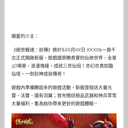
親愛的少主：
《絕世戰魂：前傳》將於&XX月XX日 XX:XX&一肩千
古正式開啟新服，遊戲還原瞭真實的仙俠世界，全景
3D場景，浪漫情緣，成就三世仙侶！亦幻亦真如臨
仙境，一劍封神成就傳奇！
遊戲內準備瞭超多的遊戲活動，新服登陸送大量元
寶、法寶、還有羽翼；首充贈送極品武器和神兵等等
大量福利，隻為給你帶來更好的遊戲體驗。