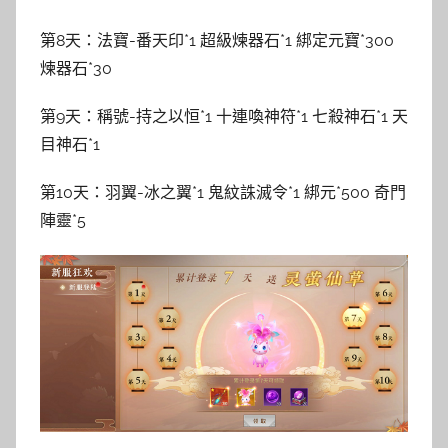
第8天：法寶-番天印*1 超級煉器石*1 綁定元寶*300
煉器石*30
第9天：稱號-持之以恒*1 十連喚神符*1 七殺神石*1 天
目神石*1
第10天：羽翼-冰之翼*1 鬼紋誅滅令*1 綁元*500 奇門
陣靈*5