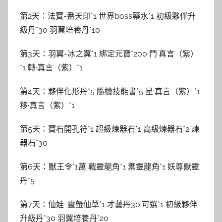
第2天：法寶-番天印*1 世界boss藥水*1 初級夥伴升
級丹*30 羽翼培養丹*10
第3天：羽翼-冰之翼*1 綁定元寶*200 鬥·真言（紫）
*1 轉·真言（紫）*1
第4天：夥伴化形丹*5 隨機技能書*5 星·真言（紫）*1
移·真言（紫）*1
第5天：寶石開孔符*1 超級煉器石*1 高級煉器石*2 煉
器石*30
第6天：獸王令*1萬 戰靈龍角*1 禦靈龍角*1 妖尊獸靈
丹*5
第7天：仙娃-靈螢仙草*1 才藝丹30·可選*1 初級夥伴
升級丹*30 羽翼培養丹*20