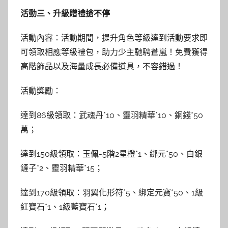
活動三、升級贈禮搶不停
活動內容：活動期間，提升角色等級達到活動要求即
可領取相應等級禮包，助力少主馳騁蒼嵐！免費獲得
高階飾品以及海量成長必備道具，不容錯過！
活動獎勵：
達到86級領取：武魂丹*10、靈羽精華*10、銅錢*50
萬；
達到150級領取：玉佩-5階2星橙*1、綁元*50、白銀
鏟子*2、靈羽精華*15；
達到170級領取：羽翼化形符*5、綁定元寶*50、1級
紅寶石*1、1級藍寶石*1；