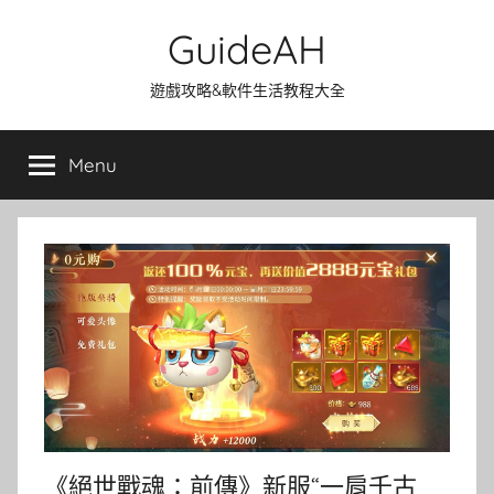
Skip
GuideAH
to
content
遊戲攻略&軟件生活教程大全
Menu
《絕世戰魂：前傳》新服“一肩千古