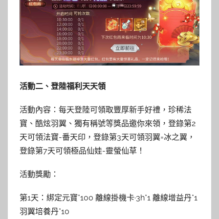
活動二、登陸福利天天領
活動內容：每天登陸可領取豐厚新手好禮，珍稀法
寶、酷炫羽翼、獨有稱號等獎品邀你來領，登錄第2
天可領法寶-番天印，登錄第3天可領羽翼=冰之翼，
登錄第7天可領極品仙娃-靈螢仙草！
活動獎勵：
第1天：綁定元寶*100 離線掛機卡·3h*1 離線增益丹*1
羽翼培養丹*10