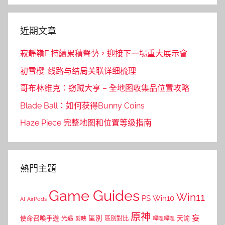
近期文章
寂靜嶺F 持續累積聲勢，迎接下一場重大展示會
初雪樱: 线路与结局关联详细梳理
哥布林维克：窃贼大亨 – 全地图收集品位置攻略
Blade Ball：如何获得Bunny Coins
Haze Piece 完整地图和位置等级指南
熱門主題
Game Guides
Win11
PS
Win10
AI
AirPods
原神
妄
區別
使命召喚手遊
區別對比
天諭
光遇
剪映
嗶哩嗶哩