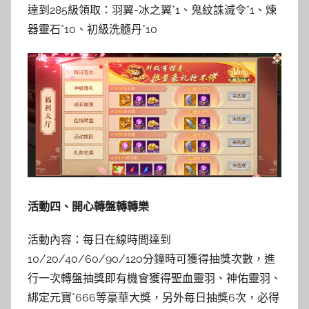
達到285級領取：羽翼-冰之翼*1、鬼紋誅滅令*1、煉
器靈石*10、初級洗髓丹*10
活動四、開心轉盤轉轉樂
活動內容：每日在線時間達到
10/20/40/60/90/120分鐘時可獲得抽獎次數，進
行一次轉盤抽獎即有機會獲得聖血靈羽、神佑靈羽、
綁定元寶*666等豪華大獎，另外每日抽獎6次，必得