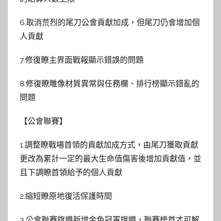
6.取消荒烈的尾刀公會貢獻加成，但尾刀仍會增加個
人貢獻
7.修復瞭主界面戰報顯示錯誤的問題
8.修復瞭雕像材質異常與任務欄、排行榜顯示錯亂的
問題
【公會聯賽】
1.調整瞭戰場首領的貢獻加成方式，由尾刀獲取貢獻
更改為累計一定的最大生命值傷害後增加貢獻值，並
且下調瞭首領給予的個人貢獻
2.縮短瞭原地復活保護時間
3.公會聯賽旗幟新增金色冠軍旗幟，聯賽榜首才可解