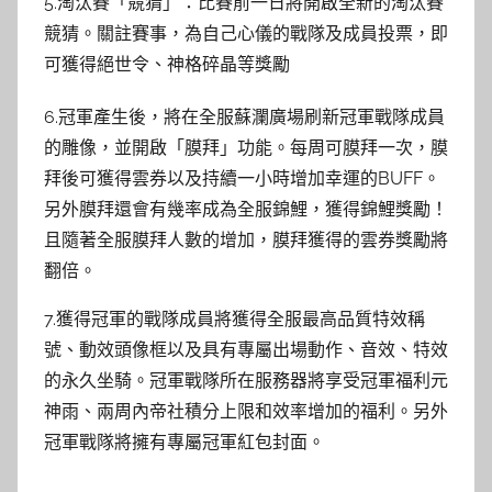
5.淘汰賽「競猜」：比賽前一日將開啟全新的淘汰賽
競猜。關註賽事，為自己心儀的戰隊及成員投票，即
可獲得絕世令、神格碎晶等獎勵
6.冠軍產生後，將在全服蘇瀾廣場刷新冠軍戰隊成員
的雕像，並開啟「膜拜」功能。每周可膜拜一次，膜
拜後可獲得雲券以及持續一小時增加幸運的BUFF。
另外膜拜還會有幾率成為全服錦鯉，獲得錦鯉獎勵！
且隨著全服膜拜人數的增加，膜拜獲得的雲券獎勵將
翻倍。
7.獲得冠軍的戰隊成員將獲得全服最高品質特效稱
號、動效頭像框以及具有專屬出場動作、音效、特效
的永久坐騎。冠軍戰隊所在服務器將享受冠軍福利元
神雨、兩周內帝社積分上限和效率增加的福利。另外
冠軍戰隊將擁有專屬冠軍紅包封面。