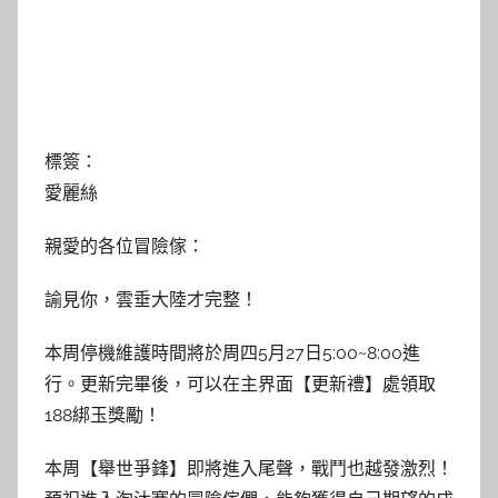
標簽：
愛麗絲
親愛的各位冒險傢：
諭見你，雲垂大陸才完整！
本周停機維護時間將於周四5月27日5:00~8:00進
行。更新完畢後，可以在主界面【更新禮】處領取
188綁玉獎勵！
本周【舉世爭鋒】即將進入尾聲，戰鬥也越發激烈！