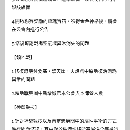
鎖該旗幟
4.開啟聯賽獎勵的蘊魂寶箱，獲得金色神格後，將會
在公會內進行公告
5.修復瞭副戰場空氣墻異常消失的問題
【領地戰】
1.修復瞭巖錘要塞，擎天崖，火煉窟中原地復活消耗
異常的問題
2.領地戰輿圖中新增顯示本公會與本陣營人數
【神耀競技】
1.針對神耀競技以及自定義房間中的屬性平衡的方式
進行問題修復，其中對於裝備詞條所有屬性全都進行