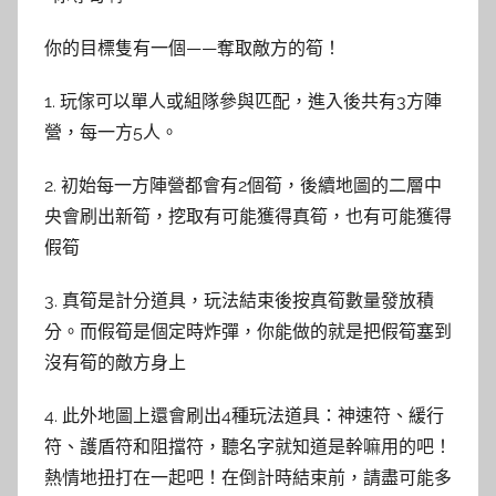
你的目標隻有一個——奪取敵方的筍！
1. 玩傢可以單人或組隊參與匹配，進入後共有3方陣
營，每一方5人。
2. 初始每一方陣營都會有2個筍，後續地圖的二層中
央會刷出新筍，挖取有可能獲得真筍，也有可能獲得
假筍
3. 真筍是計分道具，玩法結束後按真筍數量發放積
分。而假筍是個定時炸彈，你能做的就是把假筍塞到
沒有筍的敵方身上
4. 此外地圖上還會刷出4種玩法道具：神速符、緩行
符、護盾符和阻擋符，聽名字就知道是幹嘛用的吧！
熱情地扭打在一起吧！在倒計時結束前，請盡可能多