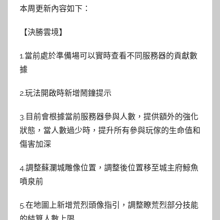
本周更新內容如下：
【決勝雲境】
1.當前處於準備場可以實時查看不同服務器的貢獻數
據
2.玩法開啟時新增鬧鐘提示
3.目前會根據當前服務器參與人數，提供額外的強化
狀態，當人數過少時，提升所有參與玩傢的生命值和
傷害加深
4.調整蘇瀾城雕像位置，調整後位置移至城主府鯨魚
噴泉前
5.在地圖上新增荒烈頭像指引，調整瞭荒烈部分技能
的結算人數上限