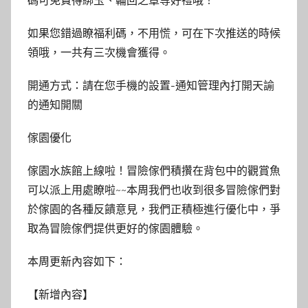
碼可免費得綁玉、輪回之章等好禮哦！
如果您錯過瞭福利碼，不用慌，可在下次推送的時候
領哦，一共有三次機會獲得。
開通方式：請在您手機的設置-通知管理內打開天諭
的通知開關
傢園優化
傢園水族館上線啦！冒險傢們積攢在背包中的觀賞魚
可以派上用處瞭啦~~本周我們也收到很多冒險傢們對
於傢園的各種反饋意見，我們正積極進行優化中，爭
取為冒險傢們提供更好的傢園體驗。
本周更新內容如下：
【新增內容】