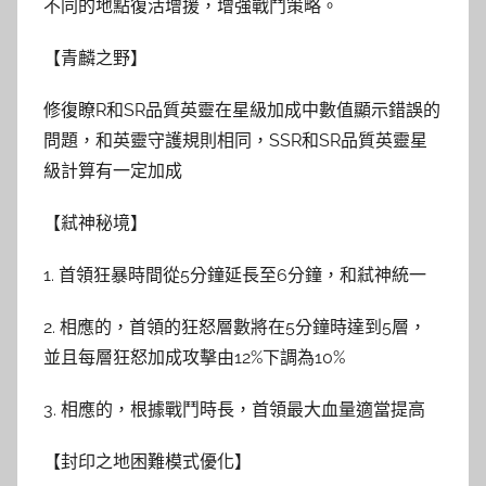
不同的地點復活增援，增強戰鬥策略。
【青麟之野】
修復瞭R和SR品質英靈在星級加成中數值顯示錯誤的
問題，和英靈守護規則相同，SSR和SR品質英靈星
級計算有一定加成
【弒神秘境】
1. 首領狂暴時間從5分鐘延長至6分鐘，和弒神統一
2. 相應的，首領的狂怒層數將在5分鐘時達到5層，
並且每層狂怒加成攻擊由12%下調為10%
3. 相應的，根據戰鬥時長，首領最大血量適當提高
【封印之地困難模式優化】