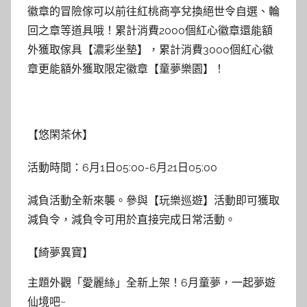
徽章的冒險傢可以前往紅桃商亭兌換絕世令自選、輪
回之章等道具哦！累計消費2000個紅心徽章還能額
外獲取傢具【濃彩坐墊】，累計消費3000個紅心徽
章更能額外獲取限定徽章【童夢樂園】！
【悠閑茶休】
活動時間：6月1日05:00-6月21日05:00
減負活動全新來襲。參與【玩樂巡遊】活動即可獲取
減負令，減負令可用於直接完成日常活動。
【綺夢異寶】
主題外觀「愛麗絲」全新上架！6月童夢，一起夢遊
仙境吧~