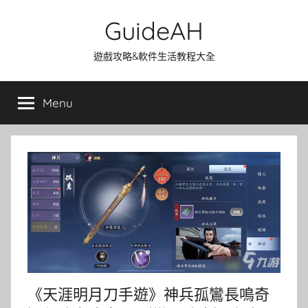
Skip
GuideAH
to
content
遊戲攻略&軟件生活教程大全
Menu
《天涯明月刀手遊》神兵孤鸞長鳴奇