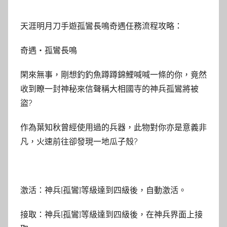
天涯明月刀手遊孤鸞長鳴奇遇任務流程攻略：
奇遇・孤鸞長鳴
閑來無事，剛想釣釣魚蹲蹲錦鯉喊喊一條的你，竟然
收到瞭一封神秘來信聲稱大相國寺的神兵孤鸞將被
盜?
作為葉知秋曾經使用過的兵器，此物對你亦是意義非
凡，火速前往卻發現一地瓜子殼?
激活：神兵[孤鸞]等級達到四級後，自動激活。
接取：神兵[孤鸞]等級達到四級後，在神兵界面上接