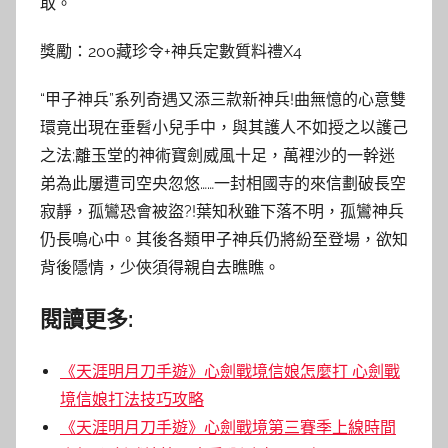
取。
獎勵：200藏珍令+神兵定數質料禮X4
“甲子神兵”系列奇遇又添三款新神兵!曲無憶的心意雙
環竟出現在垂髫小兒手中，與其護人不如授之以護己
之法;離玉堂的神術寶劍威風十足，萬裡沙的一幹迷
弟為此屢遭司空央忽悠……一封相國寺的來信劃破長空
寂靜，孤鸞恐會被盜?!葉知秋雖下落不明，孤鸞神兵
仍長鳴心中。其後各類甲子神兵仍將紛至登場，欲知
背後隱情，少俠須得親自去瞧瞧。
閱讀更多:
《天涯明月刀手遊》心劍戰境信娘怎麼打 心劍戰
境信娘打法技巧攻略
《天涯明月刀手遊》心劍戰境第三賽季上線時間