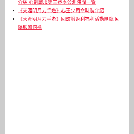
介紹 心劍戰境第三賽季公測時間一覽
《天涯明月刀手遊》心王少司命時裝介紹
《天涯明月刀手遊》回歸服返利福利活動匯總 回
歸服如何進