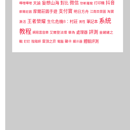
微信
抖音
妄想山海
對比
天諭
打印機
嗶哩嗶哩
怒斬屠龍
支付寶
摩爾莊園手遊
明日方舟
江南百景圖
淘寶
摩爾莊園
系統
王者榮耀
生化危機8：村莊
筆記本
激活
男性
教程
評測
處理器
網易雲音樂
艾爾登法環
華為
金鏟鏟之
體驗評測
顯卡
戰
雲頂之弈
釘釘
陰陽師
電腦
顯示器