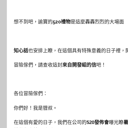
想不到吧，諭寶的
520禮物
是這麼轟轟烈烈的大場面
知心話
也安排上瞭，在這個具有特殊意義的日子裡，
冒險傢們，請查收這封
來自開發組的信
吧！
各位冒險傢們：
你們好！我是貍叔。
在這個有愛的日子，我們在公司的
520發佈會
曝光瞭