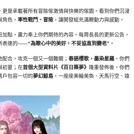
，更是承載著所有冒險傢激情與快樂的傢園。看到你們沉浸
與角色，
率性戰鬥、冒險
，讓開發組充滿瞭動力與感動。
班加點，盡力奉上你們期待的內容。每周長長的更新公告，
所表達的——
“為瞭心中的美好，不妥協直到變老”
。
地配合，攻克一個又一個難關；
春語櫻歌，墨染星羅
，你們
與初夏；在
首個大型資料片《百日築夢》
隆重發佈後，你們
落戶包容一切的
夢幻鯨島
，一座座美輪美奐、天馬行空、遠