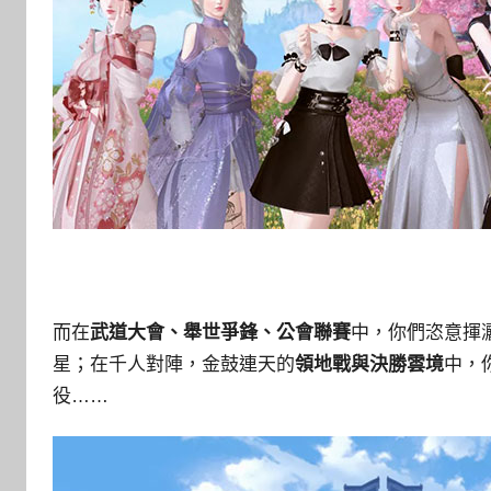
而在
武道大會、舉世爭鋒、公會聯賽
中，你們恣意揮
星；在千人對陣，金鼓連天的
領地戰與決勝雲境
中，
役……