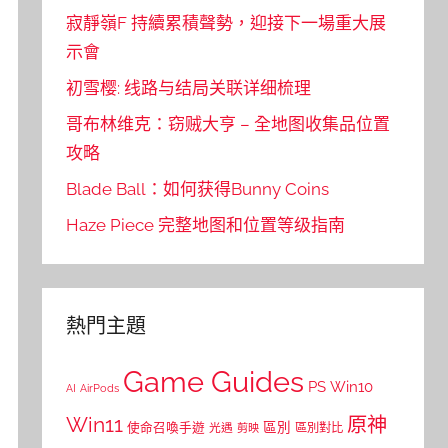
寂靜嶺F 持續累積聲勢，迎接下一場重大展
示會
初雪樱: 线路与结局关联详细梳理
哥布林维克：窃贼大亨 – 全地图收集品位置
攻略
Blade Ball：如何获得Bunny Coins
Haze Piece 完整地图和位置等级指南
熱門主題
Game Guides
PS
Win10
AI
AirPods
Win11
原神
區別
使命召喚手遊
區別對比
光遇
剪映