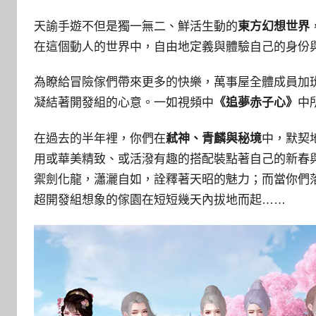
天諭手遊不但是獨一無二、鮮活生動的
東方幻想世界
在這個動人的世界中，自由地定義與體驗自己的身份
為瞭給冒險傢們帶來更多的快樂，萬事屋全體成員加
凝結著開發組的心意。一如視頻中
《追夢赤子心》
中
在過去的半年裡，你們在
弒神、青麟與秘境
中，默契
用或華美精致、或活潑有趣的搭配裝點著自己的新春
禦劍化龍，瀟灑自如，詮釋著天昭的魅力；而當你們
超開發組想象的傢園在短短幾天內拔地而起……