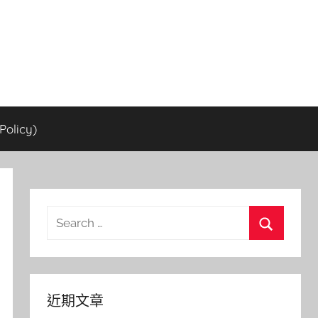
olicy)
Search
for:
Search
近期文章