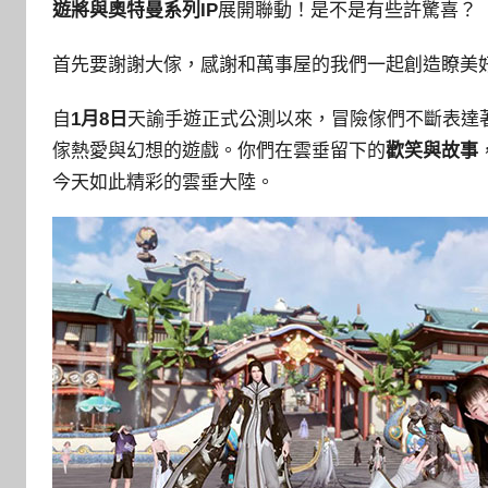
遊將與奧特曼系列IP
展開聯動！是不是有些許驚喜？
首先要謝謝大傢，感謝和萬事屋的我們一起創造瞭美
自
1月8日
天諭手遊正式公測以來，冒險傢們不斷表達
傢熱愛與幻想的遊戲。你們在雲垂留下的
歡笑與故事
今天如此精彩的雲垂大陸。