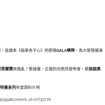
場，並請來《追夢赤子心》的原唱
GALA樂隊
，為大傢現場演
獸哥爾贊
來搗亂！緊接著，正道的光照亮發佈會，是
迪迦奧
奧特曼
系列
年度資料片吧
132994&content_id=17730776