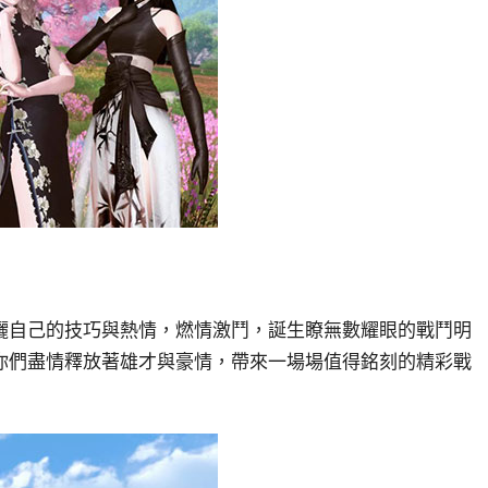
灑自己的技巧與熱情，燃情激鬥，誕生瞭無數耀眼的戰鬥明
你們盡情釋放著雄才與豪情，帶來一場場值得銘刻的精彩戰