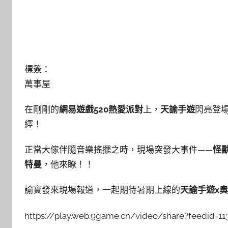
標簽：
萬事屋
在剛剛的
網易遊戲
520熱愛派對
上，
天諭手遊
閃亮登
繹！
正當大傢伴隨音樂搖擺之時，現場突發大事件——
怪
特曼
，他
來瞭！！
諭寶發來現場報道，一起期待暑期上線的
天諭手遊x
https://play.web.9game.cn/video/share?feedid=1