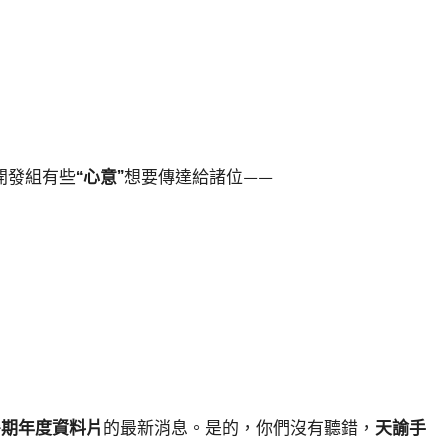
開發組有些
“心意”
想要傳達給諸位——
暑期年度資料片
的最新消息。是的，你們沒有聽錯，
天諭手