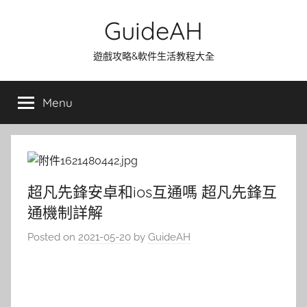
Skip
GuideAH
to
content
遊戲攻略&軟件生活教程大全
Menu
超凡先鋒安卓和ios互通嗎 超凡先鋒互
通機制詳解
Posted on
2021-05-20
by
GuideAH