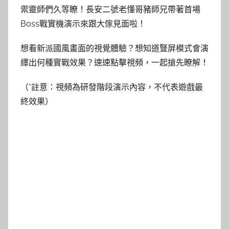
禦靈師們久等瞭！長安二號老懂哥豬師兄帶著首場
Boss戰實機演示來跟大傢見面啦！
想看新派國風畫面的視覺體驗？想知道豎屏模式會演
繹出何種實戰效果？速速點擊視頻，一起搶先瞭解！
（*註意：視頻為研發階段演示內容，不代表遊戲最
終效果）