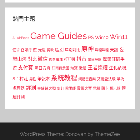
熱門主題
Game Guides
Win11
PS
Win10
AI
AirPods
原神
妄
區別
使命召喚手遊
區別對比
天諭
光遇
剪映
嗶哩嗶哩
微信
抖音
想山海
對比
摩爾莊園手
打印機
怒斬屠龍
摩爾莊園
支付寶
王者榮耀
遊
生化危機
明日方舟
江南百景圖
淘寶
激活
系統教程
8：村莊
筆記本
網易雲音樂
艾爾登法環
華為
男性
評測
體
處理器
顯卡
金鏟鏟之戰
雲頂之弈
釘釘
陰陽師
電腦
顯示器
驗評測
WordPress Theme: Donovan by ThemeZee.