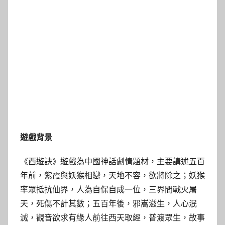
遊戲背景
《西遊訣》遊戲為中國神話劇情題材，主要講述五百
年前，紫霞與妖猴相戀，天地不容，欲將除之；妖猴
率眾抵抗仙界，人為自保自成一位，三界間戰火屠
天，死傷不計其數；五百年後，邪嵩滋生，人心泯
滅，觀音欲求有緣人前往西天取經，普渡眾生，故事