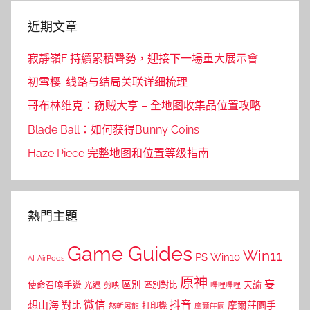
近期文章
寂靜嶺F 持續累積聲勢，迎接下一場重大展示會
初雪樱: 线路与结局关联详细梳理
哥布林维克：窃贼大亨 – 全地图收集品位置攻略
Blade Ball：如何获得Bunny Coins
Haze Piece 完整地图和位置等级指南
熱門主題
Game Guides
Win11
PS
Win10
AI
AirPods
原神
妄
區別
使命召喚手遊
區別對比
天諭
光遇
剪映
嗶哩嗶哩
微信
抖音
想山海
對比
摩爾莊園手
打印機
怒斬屠龍
摩爾莊園