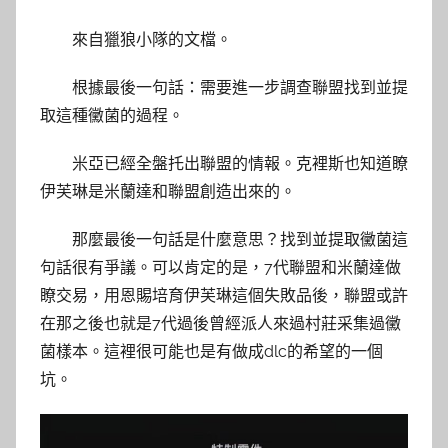
來自獵狼小隊的文檔。
根據最後一句話：需要進一步調查聯盟找到並提
取這種黴菌的過程。
米亞已經全盤托出聯盟的情報。克裡斯也知道瞭
伊芙琳是米蘭達和聯盟創造出來的。
那麼最後一句話是什麼意思？找到並提取黴菌這
句話很有爭議。可以肯定的是，7代聯盟和米蘭達做
瞭交易，用恩賜培育伊芙琳這個失敗品後，聯盟或許
在那之後也就是7代過後曾經派人來過村莊采集過黴
菌樣本。這裡很可能也是有做成dlc的希望的一個
坑。