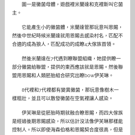
圖一是黴菌母體，遊戲裡米蘭達和克裡斯叫它菌
主。
它能產生小的黴菌體，米蘭達管那玩意叫恩賜，
然後中世紀時候米蘭達就用恩賜去感染村名，匹配不
合適的成為狼人，匹配成功的成瞭4大傢族首領。
然後米蘭達在7代遇到瞭聯盟組織，她提供瞭一
部分黴菌給聯盟，提供的東西應該就是恩賜。然後聯
盟用恩賜和人類胚胎組合研究出瞭bow伊芙琳。
8代裡和7代裡都有變異黴菌，那玩意像樹木一
樣粗壯，並且可以散發黴菌在空氣裡讓人感染。
伊芙琳是從胚胎時期就融合瞭恩賜，而四大傢族
是經過後期恩賜感染，所以估計沒法像伊芙琳那樣能
控制人。所以即使海森伯格和恩賜契合度很高，但是