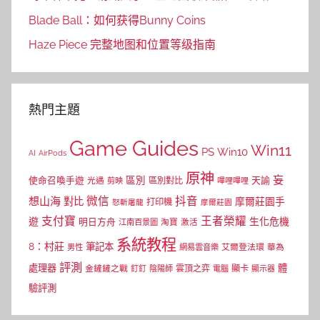
Blade Ball：如何获得Bunny Coins
Haze Piece 完整地图和位置等级指南
熱門主題
Game Guides
Win11
PS
Win10
AI
AirPods
原神
妄
區別
使命召喚手遊
區別對比
天諭
光遇
剪映
嗶哩嗶哩
微信
抖音
想山海
對比
摩爾莊園手
打印機
怒斬屠龍
摩爾莊園
支付寶
王者榮耀
遊
生化危機
明日方舟
江南百景圖
淘寶
激活
系統教程
8：村莊
筆記本
網易雲音樂
艾爾登法環
華為
男性
評測
體
處理器
顯卡
金鏟鏟之戰
雲頂之弈
釘釘
陰陽師
電腦
顯示器
驗評測