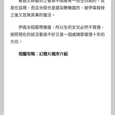
被嶽父幹翻到上餐桌中間是有一段空白期的，就
是在這裡，而且米婭也是感染瞭黴菌的，被伊森殺掉
之後又若無其事的復活。
伊森米婭都帶黴菌，所以生的女兒必然不普通，
按照現在的狀況看搞不好又是一個威姨那樣埋十年的
大坑。
相關攻略：幻燈片順序介紹