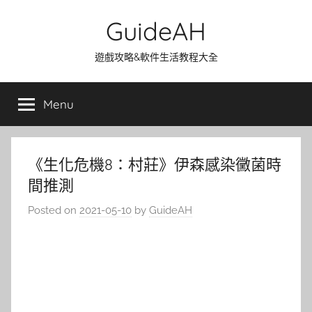
Skip
GuideAH
to
content
遊戲攻略&軟件生活教程大全
Menu
《生化危機8：村莊》伊森感染黴菌時
間推測
Posted on
2021-05-10
by
GuideAH