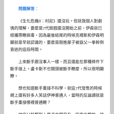
問題解答：
《生化危機8：村莊》還沒玩。但就我個人對劇
情的理解，要麼是7代遊戲還沒開始之前，伊森就已
經攜帶瞭病毒，因為最後結尾的時候克裡斯和伊森明
顯就是早就認識的，要麼是剛進屋子被嶽父一拳幹倒
昏迷的這段時間。
上來斷手跟沒事人一樣，而且還能在那種條件下
斷手接上。盧卡斯不也開頭被斷手瞭麼，所以很明顯
瞭。
想也知道斷手重接不科學，就這7代發售的時候
網上還有好多人笑話伊神普通人，當時的反論調就是
斷手重接哪裡普通瞭？