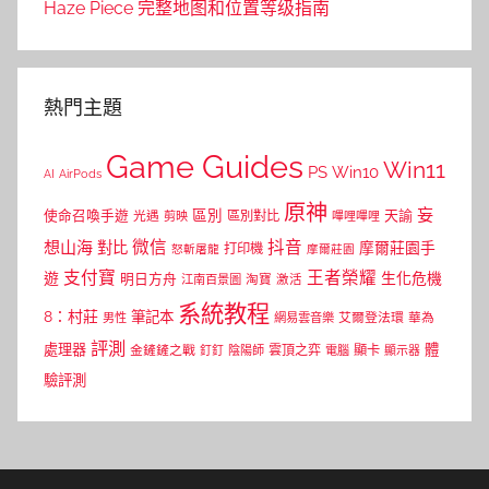
Haze Piece 完整地图和位置等级指南
熱門主題
Game Guides
Win11
PS
Win10
AI
AirPods
原神
妄
區別
使命召喚手遊
區別對比
天諭
光遇
剪映
嗶哩嗶哩
微信
抖音
想山海
對比
摩爾莊園手
打印機
怒斬屠龍
摩爾莊園
支付寶
王者榮耀
遊
生化危機
明日方舟
江南百景圖
淘寶
激活
系統教程
8：村莊
筆記本
網易雲音樂
艾爾登法環
華為
男性
評測
體
處理器
顯卡
金鏟鏟之戰
雲頂之弈
釘釘
陰陽師
電腦
顯示器
驗評測