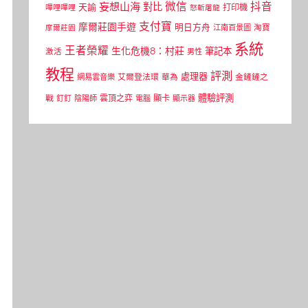
微信
抖音
妄想山海
對比
天諭
打印機
嗶哩嗶哩
怒斬屠龍
支付寶
摩爾莊園手遊
明日方舟
江南百景圖
淘寶
摩爾莊園
系統
王者榮耀
生化危機8：村莊
筆記本
激活
男性
教程
評測
處理器
網易雲音樂
艾爾登法環
華為
金鏟鏟之
體驗評測
顯卡
戰
雲頂之弈
釘釘
陰陽師
電腦
顯示器