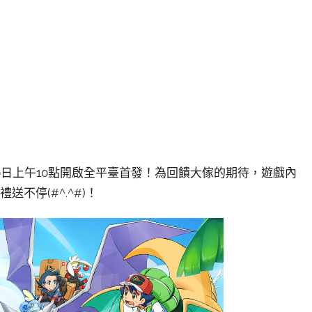
10日上午10點開啟全平臺首發！為回饋大傢的期待，遊戲內
不停(#^.^#)！