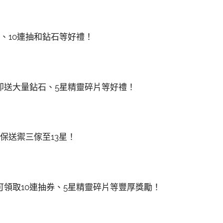
、10連抽和鉆石等好禮！
即送大量鉆石、5星精靈碎片等好禮！
保送禦三傢至13星！
領取10連抽券、5星精靈碎片等豐厚獎勵！