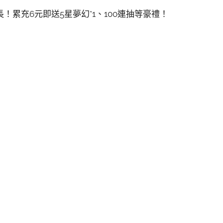
累充6元即送5星夢幻*1、100連抽等豪禮！