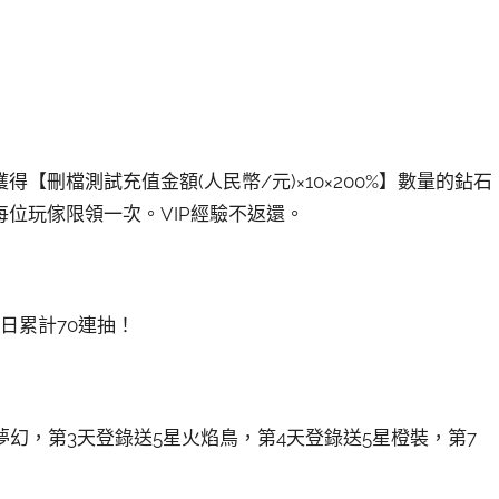
刪檔測試充值金額(人民幣/元)×10×200%】數量的鉆石
位玩傢限領一次。VIP經驗不返還。
日累計70連抽！
幻，第3天登錄送5星火焰鳥，第4天登錄送5星橙裝，第7