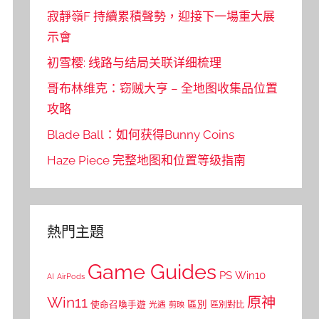
寂靜嶺F 持續累積聲勢，迎接下一場重大展
示會
初雪樱: 线路与结局关联详细梳理
哥布林维克：窃贼大亨 – 全地图收集品位置
攻略
Blade Ball：如何获得Bunny Coins
Haze Piece 完整地图和位置等级指南
熱門主題
Game Guides
PS
Win10
AI
AirPods
Win11
原神
區別
使命召喚手遊
區別對比
光遇
剪映