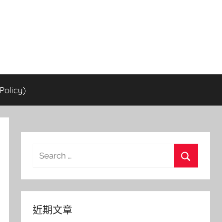
olicy)
Search
for:
Search
近期文章