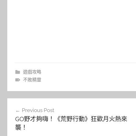
遊戲攻略
不敗精靈
文
Previous Post
章
GO野才夠嗨！《荒野行動》狂歡月火熱來
導
襲！