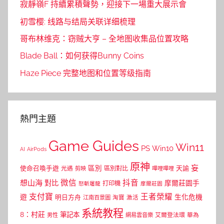
寂靜嶺F 持續累積聲勢，迎接下一場重大展示會
初雪樱: 线路与结局关联详细梳理
哥布林维克：窃贼大亨 – 全地图收集品位置攻略
Blade Ball：如何获得Bunny Coins
Haze Piece 完整地图和位置等级指南
熱門主題
Game Guides
Win11
PS
Win10
AI
AirPods
原神
妄
區別
使命召喚手遊
區別對比
天諭
光遇
剪映
嗶哩嗶哩
微信
抖音
想山海
對比
摩爾莊園手
打印機
怒斬屠龍
摩爾莊園
支付寶
王者榮耀
遊
生化危機
明日方舟
江南百景圖
淘寶
激活
系統教程
8：村莊
筆記本
網易雲音樂
艾爾登法環
華為
男性