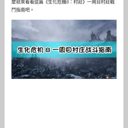
麼就來看看這篇《生化危機8：村莊》一周目村莊戰
鬥指南吧。