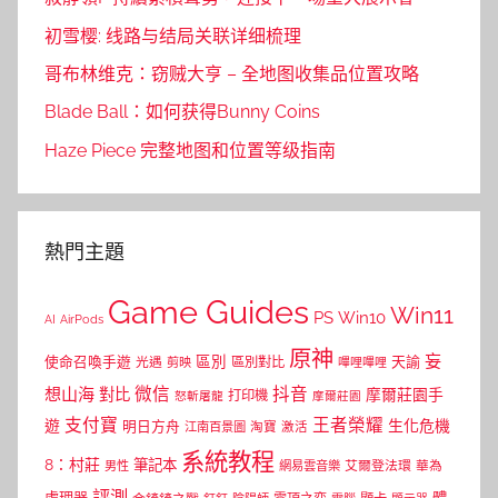
初雪樱: 线路与结局关联详细梳理
哥布林维克：窃贼大亨 – 全地图收集品位置攻略
Blade Ball：如何获得Bunny Coins
Haze Piece 完整地图和位置等级指南
熱門主題
Game Guides
Win11
PS
Win10
AI
AirPods
原神
妄
區別
使命召喚手遊
區別對比
天諭
光遇
剪映
嗶哩嗶哩
微信
抖音
想山海
對比
摩爾莊園手
打印機
怒斬屠龍
摩爾莊園
支付寶
王者榮耀
遊
生化危機
明日方舟
江南百景圖
淘寶
激活
系統教程
8：村莊
筆記本
網易雲音樂
艾爾登法環
華為
男性
評測
體