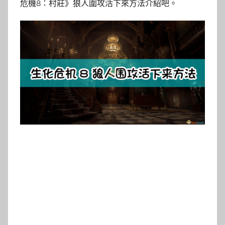
危機8：村莊》狼人圍攻活下來方法介紹吧。