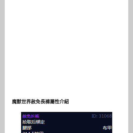
魔獸世界赦免長
褲屬性介紹