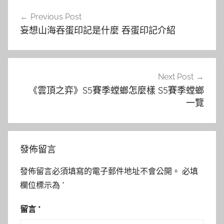
文
Previous Post
章
妄想山海吞蛋印記是什麼 吞蛋印記介紹
導
覽
Next Post
《雲頂之弈》S5賽季螳螂怎麼樣 S5賽季螳螂
一覽
發佈留言
發佈留言必須填寫的電子郵件地址不會公開。
必填
欄位標示為
*
留言
*