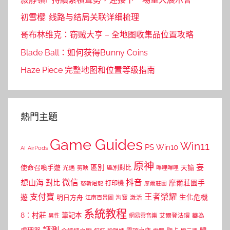
初雪樱: 线路与结局关联详细梳理
哥布林维克：窃贼大亨 – 全地图收集品位置攻略
Blade Ball：如何获得Bunny Coins
Haze Piece 完整地图和位置等级指南
熱門主題
Game Guides
Win11
PS
Win10
AI
AirPods
原神
妄
區別
使命召喚手遊
區別對比
天諭
光遇
剪映
嗶哩嗶哩
微信
抖音
想山海
對比
摩爾莊園手
打印機
怒斬屠龍
摩爾莊園
支付寶
王者榮耀
遊
生化危機
明日方舟
江南百景圖
淘寶
激活
系統教程
8：村莊
筆記本
網易雲音樂
艾爾登法環
華為
男性