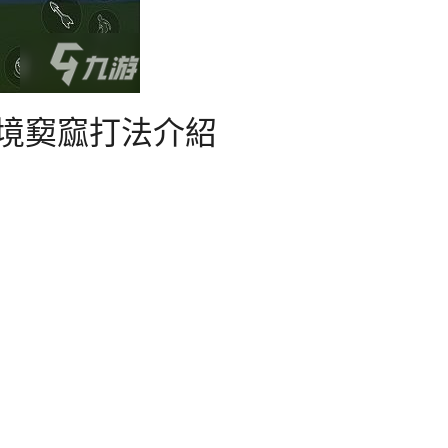
幻境窫窳打法介紹