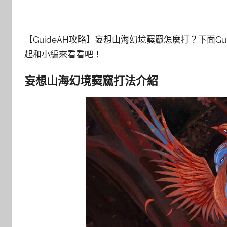
【GuideAH攻略】妄想山海幻境窫窳怎麼打？下面Gu
起和小編來看看吧！
妄想山海幻境窫窳打法介紹