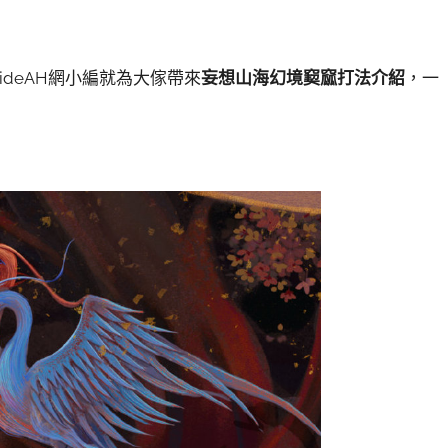
ideAH網小編就為大傢帶來
妄想山海幻境窫窳打法介紹
，一