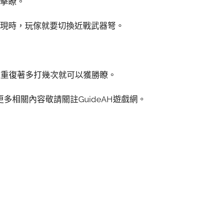
攻擊瞭。
出現時，玩傢就要切換近戰武器弩。
直重復著多打幾次就可以獲勝瞭。
多相關內容敬請關註GuideAH遊戲網。