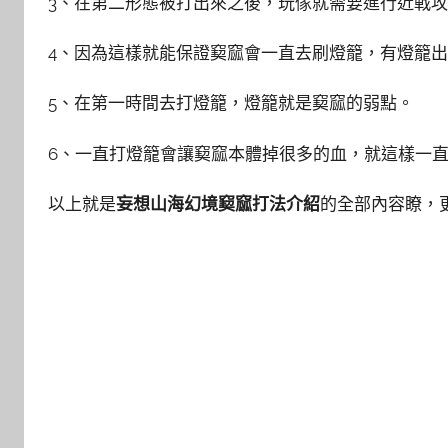
3、在第二形態被打出來之後，玩傢就需要進行近戰
4、因為這樣就能保證窫窳會一直去刷燈籠，有燈籠
5、在第一時間去打燈籠，燈籠就是窫窳的弱點。
6、一直打燈籠會讓窫窳本體掉很多的血，就這樣一
以上就是
妄想山海幻境窫窳打法介紹
的全部內容瞭，更