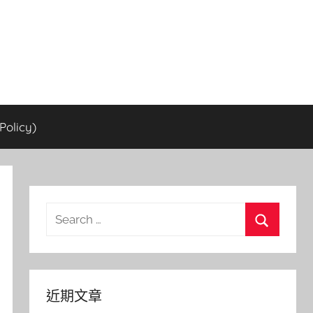
olicy)
Search
for:
Search
近期文章