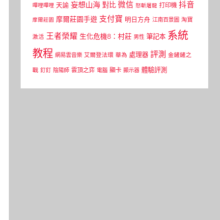
微信
抖音
妄想山海
對比
天諭
打印機
嗶哩嗶哩
怒斬屠龍
支付寶
摩爾莊園手遊
明日方舟
江南百景圖
淘寶
摩爾莊園
系統
王者榮耀
生化危機8：村莊
筆記本
激活
男性
教程
評測
處理器
網易雲音樂
艾爾登法環
華為
金鏟鏟之
體驗評測
顯卡
戰
雲頂之弈
釘釘
陰陽師
電腦
顯示器