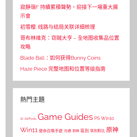
寂靜嶺F 持續累積聲勢，迎接下一場重大展
示會
初雪樱: 线路与结局关联详细梳理
哥布林维克：窃贼大亨 – 全地图收集品位置
攻略
Blade Ball：如何获得Bunny Coins
Haze Piece 完整地图和位置等级指南
熱門主題
Game Guides
PS
Win10
AI
AirPods
Win11
原神
區別
使命召喚手遊
區別對比
光遇
剪映