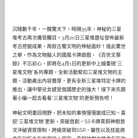
沉睡數千年，一醒驚天下。時隔35年，神秘的三星
堆考古再次備受矚目。3月20日三星堆遺址發佈最新
考古挖掘成果，再掀古蜀文明的神秘面紗！值此驚世
之舉，作為文物擬人的國風卡牌遊戲，《百世文華
錄》不忘初心，即將在4月1日的更新中上線重磅“三
星堆文物”系列專題，全新活動緊扣三星堆文物的主
題，活動產出內容豐厚，更有全新三星堆特定卡牌的
推出，讓中華兒女感受我國歷史的強大！接下來先跟
著小編一起去看看“三星堆文物”的更新預告吧！
神秘文明重回視野，把未知的事情慢慢變成已知。喜
迎“三星堆文物”更新，突破首創，SS卡牌青銅神樹首
次沖破資質限制，跨級突破到SSR，屬性以及技能將