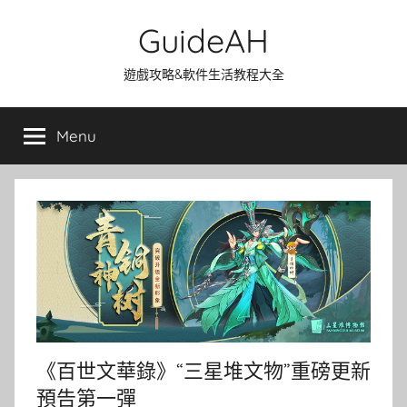
Skip
GuideAH
to
content
遊戲攻略&軟件生活教程大全
Menu
《百世文華錄》“三星堆文物”重磅更新
預告第一彈