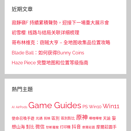
近期文章
寂靜嶺F 持續累積聲勢，迎接下一場重大展示會
初雪樱: 线路与结局关联详细梳理
哥布林维克：窃贼大亨 – 全地图收集品位置攻略
Blade Ball：如何获得Bunny Coins
Haze Piece 完整地图和位置等级指南
熱門主題
Game Guides
Win11
PS
Win10
AI
AirPods
原神
妄
區別
使命召喚手遊
區別對比
天諭
光遇
剪映
嗶哩嗶哩
微信
抖音
想山海
對比
摩爾莊園手
打印機
怒斬屠龍
摩爾莊園