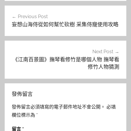
文
Previous Post
章
妄想山海侍從如何幫忙砍樹 采集侍寵使用攻略
導
覽
Next Post
《江南百景圖》撫琴看修竹是哪個人物 撫琴看
修竹人物猜測
發佈留言
發佈留言必須填寫的電子郵件地址不會公開。
必填
欄位標示為
*
留言
*