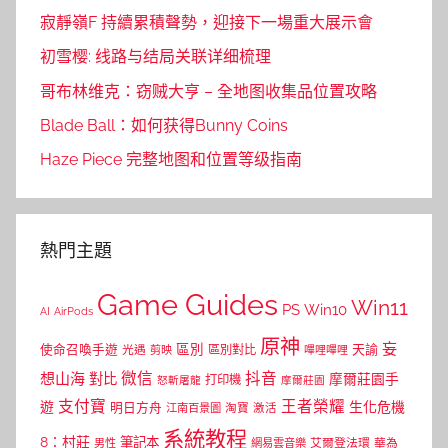
寂靜嶺F 持續累積聲勢，迎接下一場重大展示會
初雪樱: 线路与结局关联详细梳理
哥布林维克：窃贼大亨 – 全地图收集品位置攻略
Blade Ball：如何获得Bunny Coins
Haze Piece 完整地图和位置等级指南
熱門主題
Game Guides
Win11
PS
Win10
AI
AirPods
原神
妄
區別
使命召喚手遊
區別對比
天諭
光遇
剪映
嗶哩嗶哩
微信
抖音
想山海
對比
摩爾莊園手
打印機
怒斬屠龍
摩爾莊園
支付寶
王者榮耀
遊
生化危機
明日方舟
江南百景圖
淘寶
激活
系統教程
8：村莊
筆記本
網易雲音樂
艾爾登法環
華為
男性