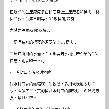
3、看桶底：兩個標志不能少
正規桶的生產廠傢多在桶底寫上生產廠名和標志、材
料品號、生產日期等，“垃圾桶”則沒有。
尤其要註意兩個QS標志：
一是桶裝水的標簽必須要貼上QS標志；
二是其所用的水桶上面，也要有水桶生產企業的QS
標志，兩者缺一不可。
4、看封口：假水封模薄
假水封口處的熱縮膜一般較薄，多用電吹風吹烘而
成，褶皺不平。真的桶裝水封口的膜較厚，色澤光感
強，緊且平整。