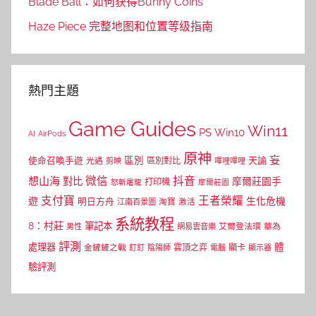
Blade Ball：如何获得Bunny Coins
Haze Piece 完整地图和位置等级指南
熱門主題
Game Guides
Win11
PS
Win10
AI
AirPods
原神
妄
區別
使命召喚手遊
區別對比
天諭
光遇
剪映
嗶哩嗶哩
微信
抖音
想山海
對比
摩爾莊園手
打印機
怒斬屠龍
摩爾莊園
支付寶
王者榮耀
遊
生化危機
明日方舟
江南百景圖
淘寶
激活
系統教程
8：村莊
筆記本
網易雲音樂
艾爾登法環
華為
男性
評測
體
處理器
顯卡
金鏟鏟之戰
雲頂之弈
釘釘
陰陽師
電腦
顯示器
驗評測