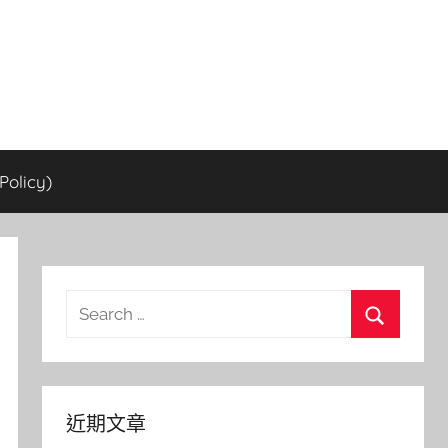
olicy)
Search
for:
Search
近期文章