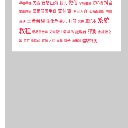
微信
抖音
妄想山海
對比
天諭
打印機
嗶哩嗶哩
怒斬屠龍
支付寶
摩爾莊園手遊
明日方舟
江南百景圖
淘寶
摩爾莊園
系統
王者榮耀
生化危機8：村莊
筆記本
激活
男性
教程
評測
處理器
網易雲音樂
艾爾登法環
華為
金鏟鏟之
體驗評測
顯卡
戰
雲頂之弈
釘釘
陰陽師
電腦
顯示器