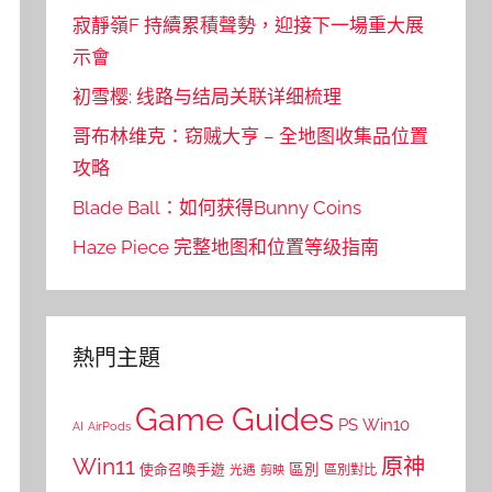
寂靜嶺F 持續累積聲勢，迎接下一場重大展
示會
初雪樱: 线路与结局关联详细梳理
哥布林维克：窃贼大亨 – 全地图收集品位置
攻略
Blade Ball：如何获得Bunny Coins
Haze Piece 完整地图和位置等级指南
熱門主題
Game Guides
PS
Win10
AI
AirPods
Win11
原神
區別
使命召喚手遊
區別對比
光遇
剪映