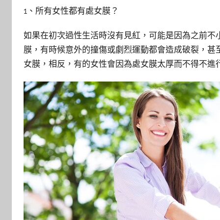
1、所有女性都有處女膜？
如果在初次過性生活時沒有見紅，可能是因為之前不
膜，有時候意外的撞傷或劇烈運動都會造成破裂，甚
女膜
，
相反，有
的女性會因為
處女膜
太
厚
而
不得不
進