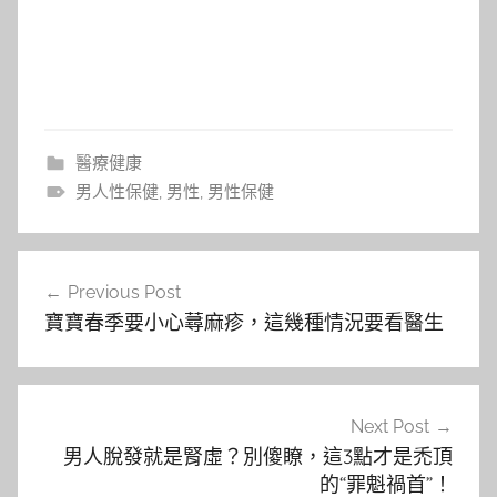
醫療健康
男人性保健
,
男性
,
男性保健
文
Previous Post
章
寶寶春季要小心蕁麻疹，這幾種情況要看醫生
導
覽
Next Post
男人脫發就是腎虛？別傻瞭，這3點才是禿頂
的“罪魁禍首”！