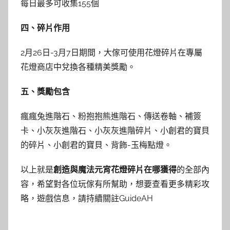
每日最多可收集155個
四、碎片作用
2月26日-3月7日期間，大傢可使用花燈碎片在專屬
花燈商店中兌換各種精美獎勵。
五、獎勵包含
瘋瘋兔進階石、粉抱抱熊進階石、傳送卷軸、補簽
卡、小灰灰進階石、小灰灰進階碎片、小創君的寶貝
的碎片、小創君的寶貝、背飾-玉梅點燈。
以上就是
創造與魔法元宵花燈碎片在哪獲得
的全部內
容，希望對各位玩傢有所幫助，想要查看更多精彩攻
略，遊戲信息，請持續關註GuideAH