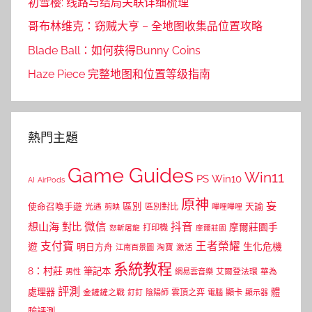
初雪樱: 线路与结局关联详细梳理
哥布林维克：窃贼大亨 – 全地图收集品位置攻略
Blade Ball：如何获得Bunny Coins
Haze Piece 完整地图和位置等级指南
熱門主題
Game Guides
Win11
PS
Win10
AI
AirPods
原神
妄
區別
使命召喚手遊
區別對比
天諭
光遇
剪映
嗶哩嗶哩
微信
抖音
想山海
對比
摩爾莊園手
打印機
怒斬屠龍
摩爾莊園
支付寶
王者榮耀
遊
生化危機
明日方舟
江南百景圖
淘寶
激活
系統教程
8：村莊
筆記本
網易雲音樂
艾爾登法環
華為
男性
評測
體
處理器
顯卡
金鏟鏟之戰
雲頂之弈
釘釘
陰陽師
電腦
顯示器
驗評測