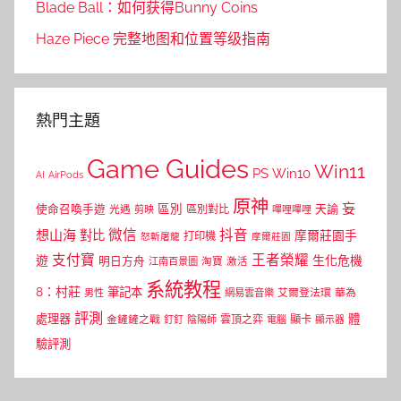
Blade Ball：如何获得Bunny Coins
Haze Piece 完整地图和位置等级指南
熱門主題
Game Guides
Win11
PS
Win10
AI
AirPods
原神
妄
區別
使命召喚手遊
區別對比
天諭
光遇
剪映
嗶哩嗶哩
微信
抖音
想山海
對比
摩爾莊園手
打印機
怒斬屠龍
摩爾莊園
支付寶
王者榮耀
遊
生化危機
明日方舟
江南百景圖
淘寶
激活
系統教程
8：村莊
筆記本
網易雲音樂
艾爾登法環
華為
男性
評測
體
處理器
顯卡
金鏟鏟之戰
雲頂之弈
釘釘
陰陽師
電腦
顯示器
驗評測