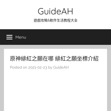
Skip
GuideAH
to
content
遊戲攻略&軟件生活教程大全
Menu
原神緋紅之願在哪 緋紅之願坐標介紹
Posted on
2021-02-23
by
GuideAH