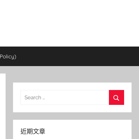
olicy)
Search
for:
Search
近期文章