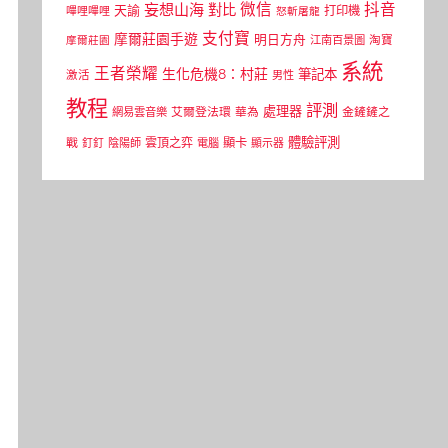
微信
抖音
妄想山海
對比
天諭
打印機
嗶哩嗶哩
怒斬屠龍
支付寶
摩爾莊園手遊
明日方舟
江南百景圖
淘寶
摩爾莊園
系統
王者榮耀
生化危機8：村莊
筆記本
激活
男性
教程
評測
處理器
網易雲音樂
艾爾登法環
華為
金鏟鏟之
體驗評測
顯卡
戰
雲頂之弈
釘釘
陰陽師
電腦
顯示器