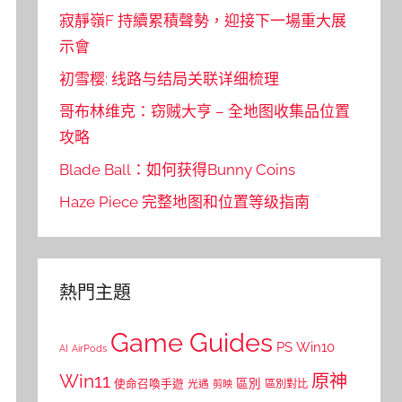
寂靜嶺F 持續累積聲勢，迎接下一場重大展
示會
初雪樱: 线路与结局关联详细梳理
哥布林维克：窃贼大亨 – 全地图收集品位置
攻略
Blade Ball：如何获得Bunny Coins
Haze Piece 完整地图和位置等级指南
熱門主題
Game Guides
PS
Win10
AI
AirPods
Win11
原神
區別
使命召喚手遊
區別對比
光遇
剪映