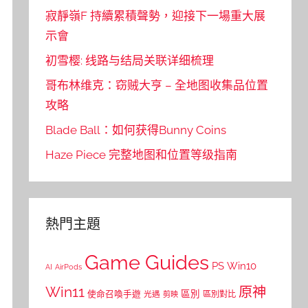
寂靜嶺F 持續累積聲勢，迎接下一場重大展
示會
初雪樱: 线路与结局关联详细梳理
哥布林维克：窃贼大亨 – 全地图收集品位置
攻略
Blade Ball：如何获得Bunny Coins
Haze Piece 完整地图和位置等级指南
熱門主題
Game Guides
PS
Win10
AI
AirPods
Win11
原神
區別
使命召喚手遊
區別對比
光遇
剪映