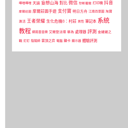
微信
抖音
妄想山海
對比
天諭
打印機
嗶哩嗶哩
怒斬屠龍
支付寶
摩爾莊園手遊
明日方舟
江南百景圖
淘寶
摩爾莊園
系統
王者榮耀
生化危機8：村莊
筆記本
激活
男性
教程
評測
處理器
網易雲音樂
艾爾登法環
華為
金鏟鏟之
體驗評測
顯卡
戰
雲頂之弈
釘釘
陰陽師
電腦
顯示器