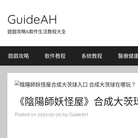
Skip
to
GuideAH
content
遊戲攻略&軟件生活教程大全
遊戲攻略
軟件教程
系統教程
醫療健
《陰陽師妖怪屋》合成大茨
Posted on
2021-02-20
by
GuideAH