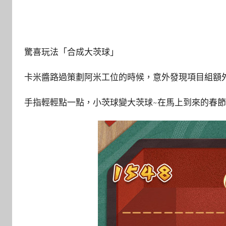
驚喜玩法「合成大茨球」
卡米醬路過策劃阿米工位的時候，意外發現項目組額外
手指輕輕點一點，小茨球變大茨球~在馬上到來的春節