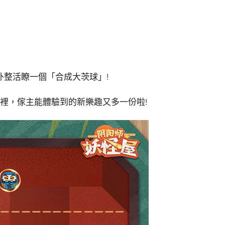
整活瞭一個「合成大茨球」!
裡，傢主能體驗到的新樂趣又多一份啦!