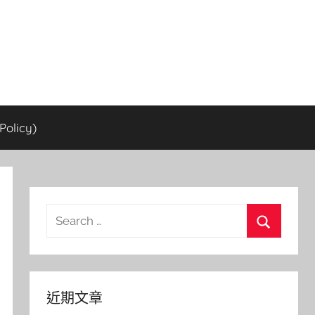
olicy)
Search
for:
Search
近期文章