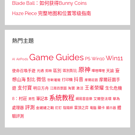
Blade Ball：如何获得Bunny Coins
Haze Piece 完整地图和位置等级指南
熱門主題
Game Guides
Win11
PS
Win10
AI
AirPods
原神
妄
區別
使命召喚手遊
區別對比
天諭
光遇
剪映
嗶哩嗶哩
微信
抖音
想山海
對比
摩爾莊園手
打印機
怒斬屠龍
摩爾莊園
支付寶
王者榮耀
遊
生化危機
明日方舟
江南百景圖
淘寶
激活
系統教程
8：村莊
筆記本
網易雲音樂
艾爾登法環
華為
男性
評測
體
處理器
顯卡
金鏟鏟之戰
雲頂之弈
釘釘
陰陽師
電腦
顯示器
驗評測