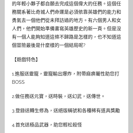
的年輕小夥子都自願去完成這個偉大的任務。這個任
務關系著比奇城人們命運是必須依靠英雄們的能力和
勇氣去一個他們從未拜訪過的地方。有六個男人和女
人們，他們開始準備書寫英雄歷史的新一頁。但是沒
有一個人能夠知道這條不歸路是怎樣的，也不知道這
個冒險最後是什麼樣的一個結局呢?
【遊戲特色】
1.進服送靈寵，靈寵輸出爆炸，附帶麻痹屬性助您打
BOSS
2.做任務送元寶，送時裝，送幻武，送傳世。
3.登錄送轉生修為，送絕版稱號和各種稀有道具獎勵
4.首充送極品武器，助您輕松殺怪