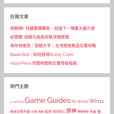
Search
近期文章
寂靜嶺F 持續累積聲勢，迎接下一場重大展示會
初雪樱: 线路与结局关联详细梳理
哥布林维克：窃贼大亨 – 全地图收集品位置攻略
Blade Ball：如何获得Bunny Coins
Haze Piece 完整地图和位置等级指南
熱門主題
Game Guides
Win11
PS
Win10
AI
AirPods
原神
妄
區別
使命召喚手遊
區別對比
天諭
光遇
剪映
嗶哩嗶哩