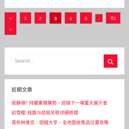
文
Previous
«
1
2
3
4
5
...
83
Posts
章
Next
»
導
Posts
覽
Search
for:
Search
近期文章
寂靜嶺F 持續累積聲勢，迎接下一場重大展示會
初雪樱: 线路与结局关联详细梳理
哥布林维克：窃贼大亨 – 全地图收集品位置攻略