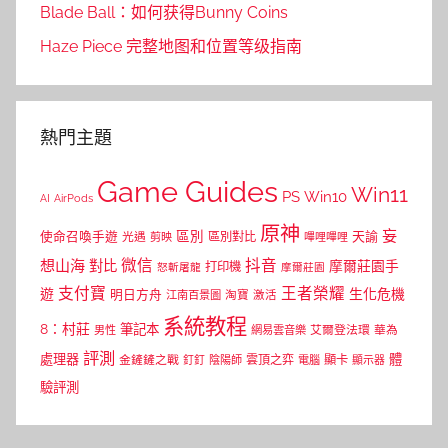
Blade Ball：如何获得Bunny Coins
Haze Piece 完整地图和位置等级指南
熱門主題
Game Guides
Win11
PS
Win10
AI
AirPods
原神
妄
區別
使命召喚手遊
區別對比
天諭
光遇
剪映
嗶哩嗶哩
微信
抖音
想山海
對比
摩爾莊園手
打印機
怒斬屠龍
摩爾莊園
支付寶
王者榮耀
遊
生化危機
明日方舟
江南百景圖
淘寶
激活
系統教程
8：村莊
筆記本
網易雲音樂
艾爾登法環
華為
男性
評測
體
處理器
顯卡
金鏟鏟之戰
雲頂之弈
釘釘
陰陽師
電腦
顯示器
驗評測