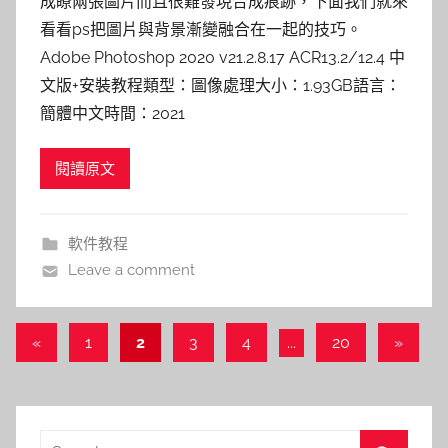
成瞭兩張圖片而且很難發現合成痕跡，下面我們就來
看看ps把圖片與背景漸變融合在一起的技巧。
Adobe Photoshop 2020 v21.2.8.17 ACR13.2/12.4 中
文版+安裝教程類型：圖像處理大小：1.93GB語言：
簡體中文時間：2021
閱讀原文
軟件教程
Leave a comment
文
Previous
Next
«
1
2
3
4
...
20
»
Posts
Posts
章
導
Search