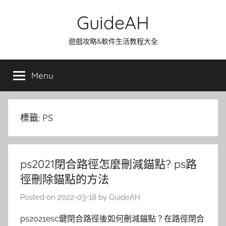
Skip
GuideAH
to
content
遊戲攻略&軟件生活教程大全
Menu
標籤:
PS
ps2021閉合路徑怎麼刪減錨點? ps路
徑刪除錨點的方法
Posted on
2022-03-18
by
GuideAH
ps2021esc鍵閉合路徑後如何刪減錨點？在路徑閉合