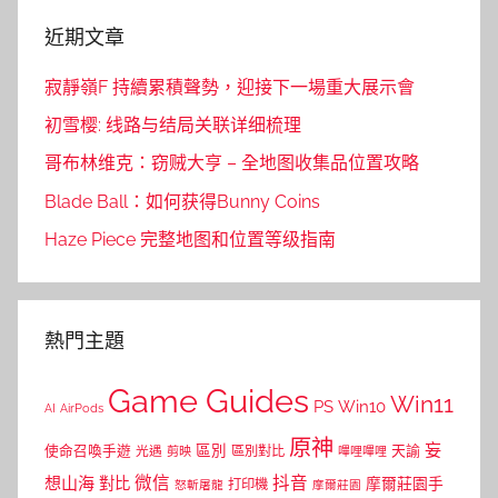
近期文章
寂靜嶺F 持續累積聲勢，迎接下一場重大展示會
初雪樱: 线路与结局关联详细梳理
哥布林维克：窃贼大亨 – 全地图收集品位置攻略
Blade Ball：如何获得Bunny Coins
Haze Piece 完整地图和位置等级指南
熱門主題
Game Guides
Win11
PS
Win10
AI
AirPods
原神
妄
區別
使命召喚手遊
區別對比
天諭
光遇
剪映
嗶哩嗶哩
微信
抖音
想山海
對比
摩爾莊園手
打印機
怒斬屠龍
摩爾莊園