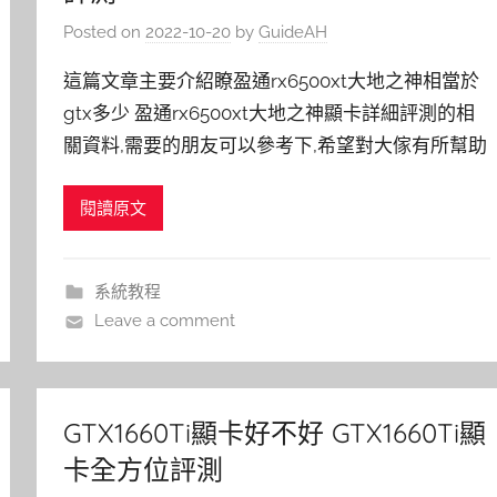
Posted on
2022-10-20
by
GuideAH
這篇文章主要介紹瞭盈通rx6500xt大地之神相當於
gtx多少 盈通rx6500xt大地之神顯卡詳細評測的相
關資料,需要的朋友可以參考下,希望對大傢有所幫助
閱讀原文
系統教程
Leave a comment
GTX1660Ti顯卡好不好 GTX1660Ti顯
卡全方位評測