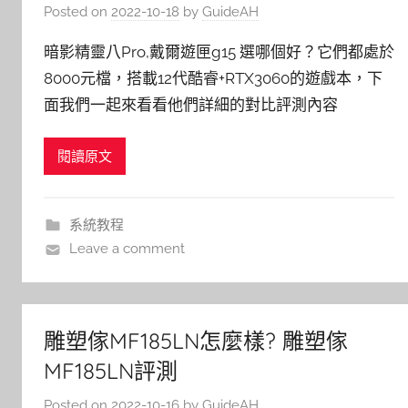
Posted on
2022-10-18
by
GuideAH
暗影精靈八Pro,戴爾遊匣g15 選哪個好？它們都處於
8000元檔，搭載12代酷睿+RTX3060的遊戲本，下
面我們一起來看看他們詳細的對比評測內容
閱讀原文
系統教程
Leave a comment
雕塑傢MF185LN怎麼樣? 雕塑傢
MF185LN評測
Posted on
2022-10-16
by
GuideAH