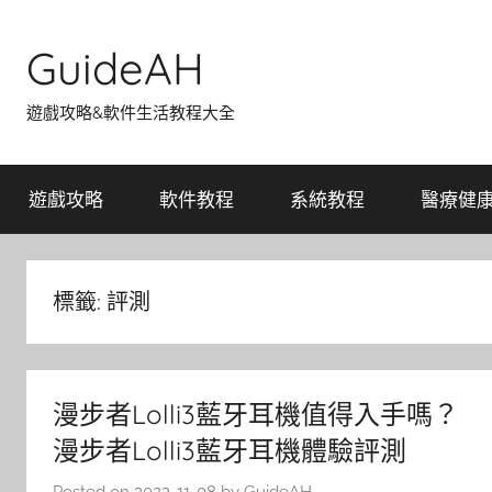
Skip
to
GuideAH
content
遊戲攻略&軟件生活教程大全
遊戲攻略
軟件教程
系統教程
醫療健
標籤:
評測
漫步者Lolli3藍牙耳機值得入手嗎？
漫步者Lolli3藍牙耳機體驗評測
Posted on
2022-11-08
by
GuideAH