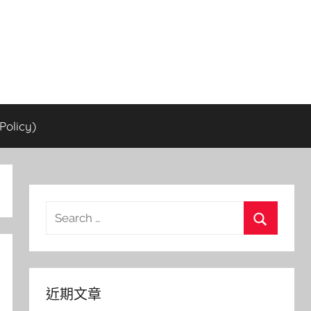
olicy)
Search
for:
Search
近期文章