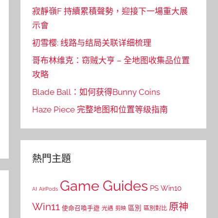
寂靜嶺F 持續累積聲勢，迎接下一場重大展
示會
初雪樱: 线路与结局关联详细梳理
哥布林维克：窃贼大亨 – 全地图收集品位置
攻略
Blade Ball：如何获得Bunny Coins
Haze Piece 完整地图和位置等级指南
熱門主題
Game Guides
PS
Win10
AI
AirPods
Win11
原神
區別
使命召喚手遊
區別對比
光遇
剪映