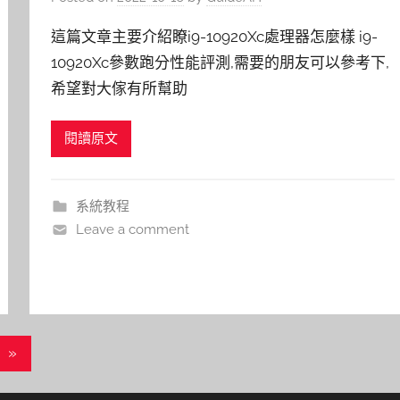
這篇文章主要介紹瞭i9-10920Xc處理器怎麼樣 i9-
10920Xc參數跑分性能評測,需要的朋友可以參考下,
希望對大傢有所幫助
閱讀原文
系統教程
Leave a comment
Next
»
Posts