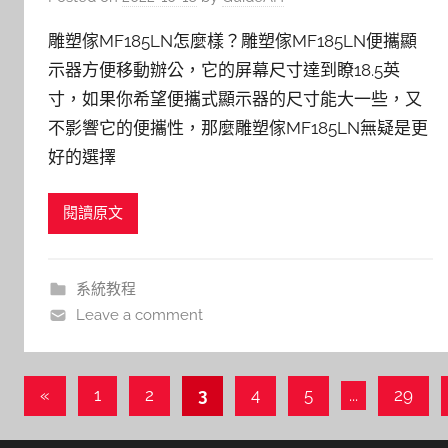
雕塑傢MF185LN怎麼樣？雕塑傢MF185LN便攜顯
示器方便移動辦公，它的屏幕尺寸達到瞭18.5英
寸，如果你希望便攜式顯示器的尺寸能大一些，又
不影響它的便攜性，那麼雕塑傢MF185LN無疑是更
好的選擇
閱讀原文
系統教程
Leave a comment
文
Previous
«
1
2
3
4
5
...
29
Posts
章