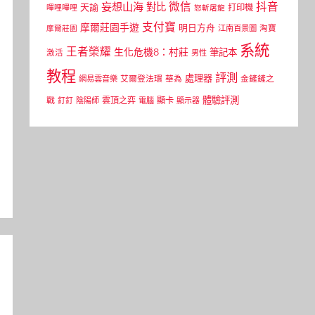
微信
抖音
妄想山海
對比
天諭
打印機
嗶哩嗶哩
怒斬屠龍
支付寶
摩爾莊園手遊
明日方舟
江南百景圖
淘寶
摩爾莊園
系統
王者榮耀
生化危機8：村莊
筆記本
激活
男性
教程
評測
處理器
網易雲音樂
艾爾登法環
華為
金鏟鏟之
體驗評測
顯卡
戰
雲頂之弈
釘釘
陰陽師
電腦
顯示器