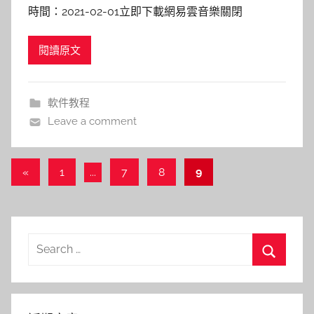
時間：2021-02-01立即下載網易雲音樂關閉
閱讀原文
軟件教程
Leave a comment
文
Previous
«
1
...
7
8
9
Posts
章
導
覽
Search
for:
Search