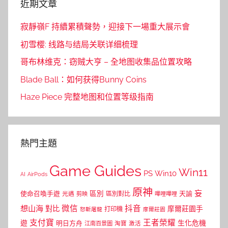
近期文章
寂靜嶺F 持續累積聲勢，迎接下一場重大展示會
初雪樱: 线路与结局关联详细梳理
哥布林维克：窃贼大亨 – 全地图收集品位置攻略
Blade Ball：如何获得Bunny Coins
Haze Piece 完整地图和位置等级指南
熱門主題
Game Guides
Win11
PS
Win10
AI
AirPods
原神
妄
區別
使命召喚手遊
區別對比
天諭
光遇
剪映
嗶哩嗶哩
微信
抖音
想山海
對比
摩爾莊園手
打印機
怒斬屠龍
摩爾莊園
支付寶
王者榮耀
遊
生化危機
明日方舟
江南百景圖
淘寶
激活