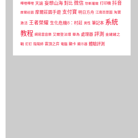
微信
抖音
妄想山海
對比
天諭
打印機
嗶哩嗶哩
怒斬屠龍
支付寶
摩爾莊園手遊
明日方舟
江南百景圖
淘寶
摩爾莊園
系統
王者榮耀
生化危機8：村莊
筆記本
激活
男性
教程
評測
處理器
網易雲音樂
艾爾登法環
華為
金鏟鏟之
體驗評測
顯卡
戰
雲頂之弈
釘釘
陰陽師
電腦
顯示器