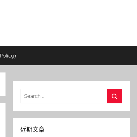
olicy)
Search
for:
Search
近期文章