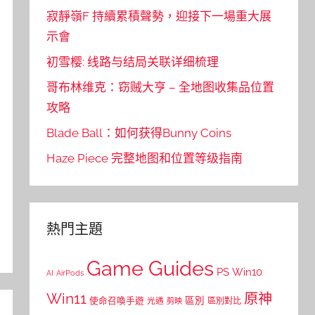
寂靜嶺F 持續累積聲勢，迎接下一場重大展
示會
初雪樱: 线路与结局关联详细梳理
哥布林维克：窃贼大亨 – 全地图收集品位置
攻略
Blade Ball：如何获得Bunny Coins
Haze Piece 完整地图和位置等级指南
熱門主題
Game Guides
PS
Win10
AI
AirPods
Win11
原神
區別
使命召喚手遊
區別對比
光遇
剪映