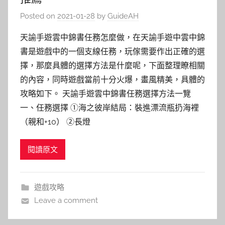
Posted on
2021-01-28
by
GuideAH
天諭手遊雲中錦書任務怎麼做，在天諭手遊中雲中錦
書是遊戲中的一個支線任務，玩傢需要作出正確的選
擇，那麼具體的選擇方法是什麼呢，下面整理瞭相關
的內容，同時遊戲當前十分火爆，畫風精美，具體的
攻略如下。 天諭手遊雲中錦書任務選擇方法一覽
一、任務選擇 ①海之彼岸結局：裝進漂流瓶扔海裡
（親和+10） ②長燈
閱讀原文
遊戲攻略
Leave a comment