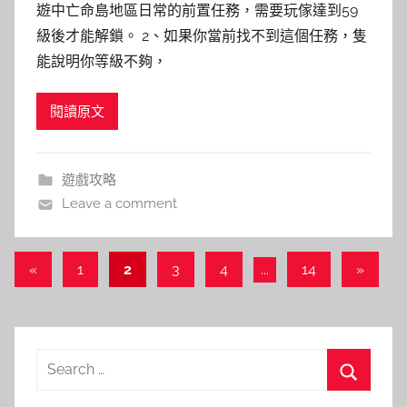
遊中亡命島地區日常的前置任務，需要玩傢達到59
級後才能解鎖。 2、如果你當前找不到這個任務，隻
能說明你等級不夠，
閱讀原文
遊戲攻略
Leave a comment
文
Previous
Next
«
1
2
3
4
...
14
»
Posts
Posts
章
導
覽
Search
for:
Search