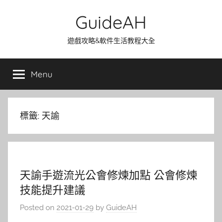
Skip
GuideAH
to
content
遊戲攻略&軟件生活教程大全
Menu
標籤:
天諭
天諭手遊流光公會修煉加點 公會修煉
技能提升建議
Posted on
2021-01-29
by
GuideAH