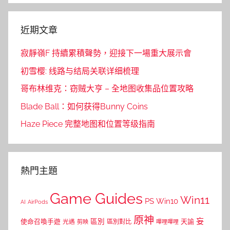
近期文章
寂靜嶺F 持續累積聲勢，迎接下一場重大展示會
初雪樱: 线路与结局关联详细梳理
哥布林维克：窃贼大亨 – 全地图收集品位置攻略
Blade Ball：如何获得Bunny Coins
Haze Piece 完整地图和位置等级指南
熱門主題
Game Guides
Win11
PS
Win10
AI
AirPods
原神
妄
區別
使命召喚手遊
區別對比
天諭
光遇
剪映
嗶哩嗶哩