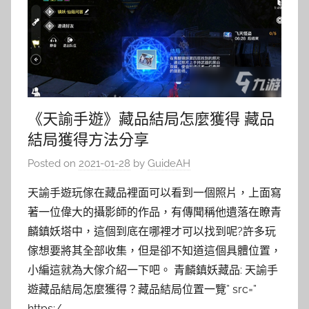
《天諭手遊》藏品結局怎麼獲得 藏品
結局獲得方法分享
Posted on
2021-01-28
by
GuideAH
天諭手遊玩傢在藏品裡面可以看到一個照片，上面寫
著一位偉大的攝影師的作品，有傳聞稱他遺落在瞭青
麟鎮妖塔中，這個到底在哪裡才可以找到呢?許多玩
傢想要將其全部收集，但是卻不知道這個具體位置，
小編這就為大傢介紹一下吧。 青麟鎮妖藏品: 天諭手
遊藏品結局怎麼獲得？藏品結局位置一覽” src=”
https:/