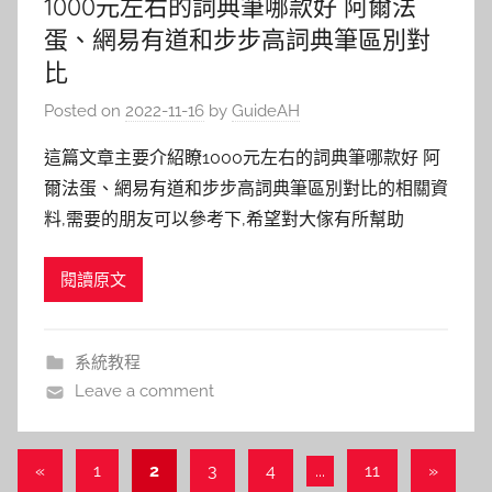
1000元左右的詞典筆哪款好 阿爾法
蛋、網易有道和步步高詞典筆區別對
比
Posted on
2022-11-16
by
GuideAH
這篇文章主要介紹瞭1000元左右的詞典筆哪款好 阿
爾法蛋、網易有道和步步高詞典筆區別對比的相關資
料,需要的朋友可以參考下,希望對大傢有所幫助
閱讀原文
系統教程
Leave a comment
文
Previous
Next
«
1
2
3
4
...
11
»