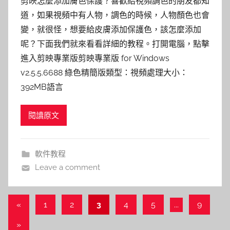
剪映怎麼添加膚色保護？喜歡給視頻調色的朋友都知
道，如果視頻中有人物，調色的時候，人物顏色也會
變，就很怪，想要給皮膚添加保護色，該怎麼添加
呢？下面我們就來看看詳細的教程。打開電腦，點擊
進入剪映專業版剪映專業版 for Windows
v2.5.5.6688 綠色精簡版類型：視頻處理大小：
392MB語言
閱讀原文
軟件教程
Leave a comment
文
Previous
«
1
2
3
4
5
...
9
Posts
章
Next
»