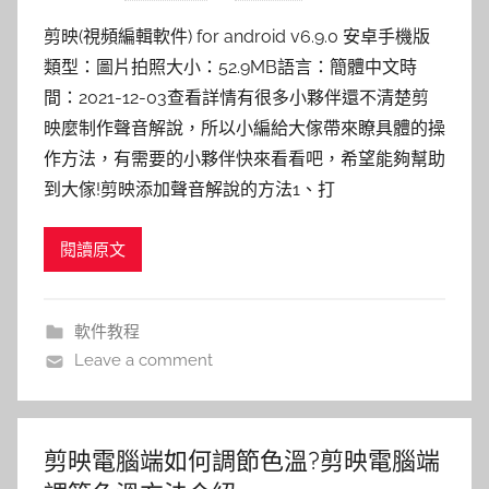
剪映(視頻編輯軟件) for android v6.9.0 安卓手機版
類型：圖片拍照大小：52.9MB語言：簡體中文時
間：2021-12-03查看詳情有很多小夥伴還不清楚剪
映麼制作聲音解說，所以小編給大傢帶來瞭具體的操
作方法，有需要的小夥伴快來看看吧，希望能夠幫助
到大傢!剪映添加聲音解說的方法1、打
閱讀原文
軟件教程
Leave a comment
剪映電腦端如何調節色溫?剪映電腦端