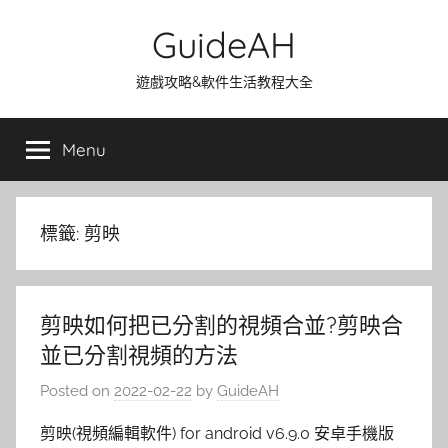
Skip
GuideAH
to
content
遊戲攻略&軟件生活教程大全
Menu
標籤:
剪映
剪映如何把已分割的視頻合並?剪映合
並已分割視頻的方法
Posted on
2022-02-22
by
GuideAH
剪映(視頻編輯軟件) for android v6.9.0 安卓手機版