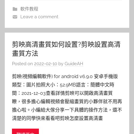
軟件教程
Leave a comment
剪映高清畫質如何設置?剪映設置高清
畫質方法
Posted on
2022-02-10
by
GuideAH
剪映(視頻編輯軟件) for android v6.9.0 安卓手機版
類型：圖片拍照大小：52.9MB語言：簡體中文時
間：2021-12-03查看詳情剪映可以開啟高清畫質
瞭，很多擔心編輯視頻會壓縮畫質的小夥伴就不用再
擔心啦。小編給大傢分享一下具體的操作方法，還不
清楚的同學快來看看吧剪映怎麼設置高清畫