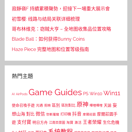
寂靜嶺F 持續累積聲勢，迎接下一場重大展示會
初雪樱: 线路与结局关联详细梳理
哥布林维克：窃贼大亨 – 全地图收集品位置攻略
Blade Ball：如何获得Bunny Coins
Haze Piece 完整地图和位置等级指南
熱門主題
Game Guides
Win11
PS
Win10
AI
AirPods
原神
妄
區別
使命召喚手遊
區別對比
天諭
光遇
剪映
嗶哩嗶哩
微信
抖音
想山海
對比
摩爾莊園手
打印機
怒斬屠龍
摩爾莊園
支付寶
王者榮耀
遊
生化危機
明日方舟
江南百景圖
淘寶
激活
系統教程