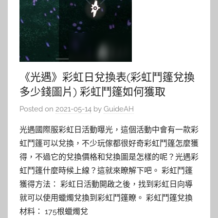
《光遇》彩虹日兌換表(彩虹鬥篷兌換
多少錢圖片) 彩虹鬥篷如何獲取
Posted on
2021-05-14
by
GuideAH
光遇國際服彩虹日活動曝光，這個活動中會有一款彩
虹鬥篷可以兌換，不少玩傢都很好奇彩虹鬥篷怎麼獲
得，不過它的兌換價格和兌換圖是怎樣的呢？光遇彩
虹鬥篷什麼時候上線？這就來瞭解下吧。 彩虹鬥篷
獲得方法： 彩虹日活動開啟之後，找到彩虹日向導
就可以使用蠟燭兌換到彩虹鬥篷瞭。 彩虹鬥篷兌換
材料： 175根蠟燭兌