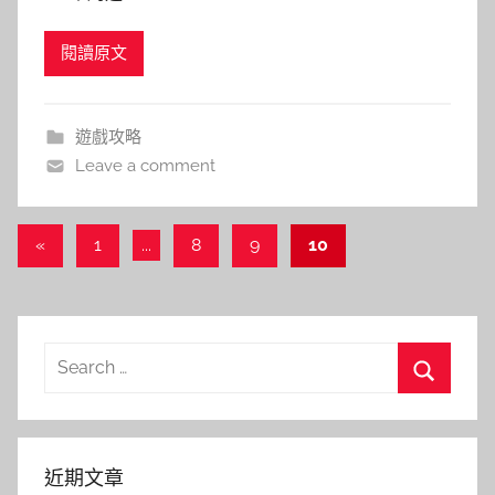
閱讀原文
遊戲攻略
Leave a comment
文
Previous
«
1
...
8
9
10
Posts
章
導
覽
Search
for:
Search
近期文章