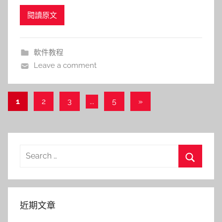
閱讀原文
軟件教程
Leave a comment
文
Next
1
2
3
...
5
»
Posts
章
導
覽
Search
for:
Search
近期文章