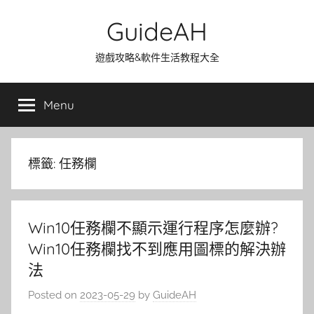
Skip
GuideAH
to
content
遊戲攻略&軟件生活教程大全
Menu
標籤:
任務欄
Win10任務欄不顯示運行程序怎麼辦?
Win10任務欄找不到應用圖標的解決辦
法
Posted on
2023-05-29
by
GuideAH