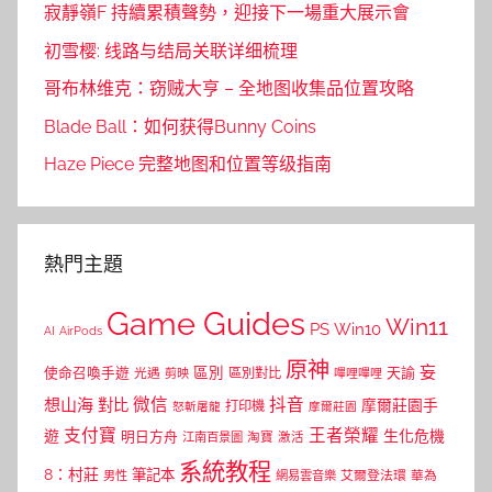
寂靜嶺F 持續累積聲勢，迎接下一場重大展示會
初雪樱: 线路与结局关联详细梳理
哥布林维克：窃贼大亨 – 全地图收集品位置攻略
Blade Ball：如何获得Bunny Coins
Haze Piece 完整地图和位置等级指南
熱門主題
Game Guides
Win11
PS
Win10
AI
AirPods
原神
妄
區別
使命召喚手遊
區別對比
天諭
光遇
剪映
嗶哩嗶哩
微信
抖音
想山海
對比
摩爾莊園手
打印機
怒斬屠龍
摩爾莊園
支付寶
王者榮耀
遊
生化危機
明日方舟
江南百景圖
淘寶
激活
系統教程
8：村莊
筆記本
網易雲音樂
艾爾登法環
華為
男性