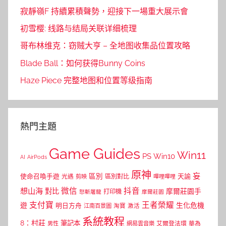
寂靜嶺F 持續累積聲勢，迎接下一場重大展示會
初雪樱: 线路与结局关联详细梳理
哥布林维克：窃贼大亨 – 全地图收集品位置攻略
Blade Ball：如何获得Bunny Coins
Haze Piece 完整地图和位置等级指南
熱門主題
Game Guides
Win11
PS
Win10
AI
AirPods
原神
妄
區別
使命召喚手遊
區別對比
天諭
光遇
剪映
嗶哩嗶哩
微信
抖音
想山海
對比
摩爾莊園手
打印機
怒斬屠龍
摩爾莊園
支付寶
王者榮耀
遊
生化危機
明日方舟
江南百景圖
淘寶
激活
系統教程
8：村莊
筆記本
網易雲音樂
艾爾登法環
華為
男性