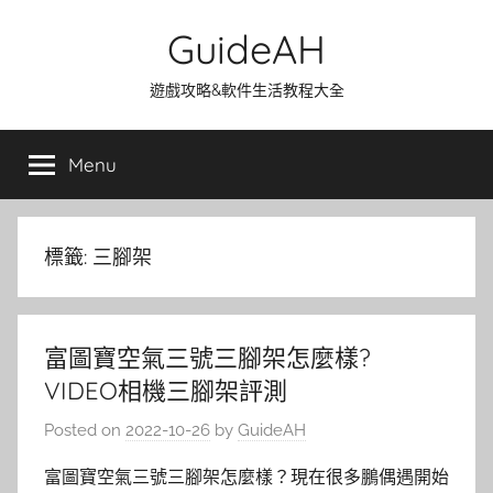
Skip
GuideAH
to
content
遊戲攻略&軟件生活教程大全
Menu
標籤:
三腳架
富圖寶空氣三號三腳架怎麼樣?
VIDEO相機三腳架評測
Posted on
2022-10-26
by
GuideAH
富圖寶空氣三號三腳架怎麼樣？現在很多鵬偶遇開始