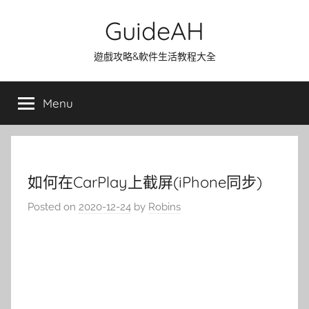
Skip
GuideAH
to
content
遊戲攻略&軟件生活教程大全
Menu
如何在CarPlay上截屏(iPhone同步)
Posted on
2020-12-24
by
Robins