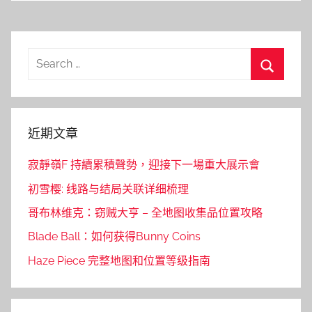
Search
for:
Search
近期文章
寂靜嶺F 持續累積聲勢，迎接下一場重大展示會
初雪樱: 线路与结局关联详细梳理
哥布林维克：窃贼大亨 – 全地图收集品位置攻略
Blade Ball：如何获得Bunny Coins
Haze Piece 完整地图和位置等级指南